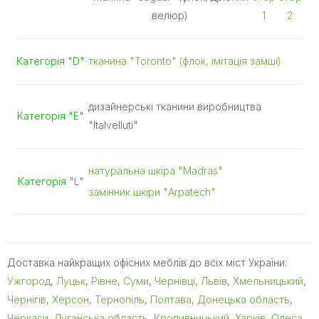
велюр)
1
2
Категорія "D"
тканина "Toronto" (флок, імітація замші)
дизайнерські тканини виробництва
Категорія "E"
"Italvelluti"
натуральна шкіра "Madras"
Категорія "L"
замінник шкіри "Arpatech"
Доставка найкращих офісних меблів до всіх міст України:
Ужгород
,
Луцьк
,
Рівне
,
Суми
,
Чернівці
,
Львів
,
Хмельницький
,
Чернігів
,
Херсон
,
Тернопіль
,
Полтава
,
Донецька область
,
Черкаси
,
Луганська область
,
Кропивницький
,
Харків
,
Одеса
,