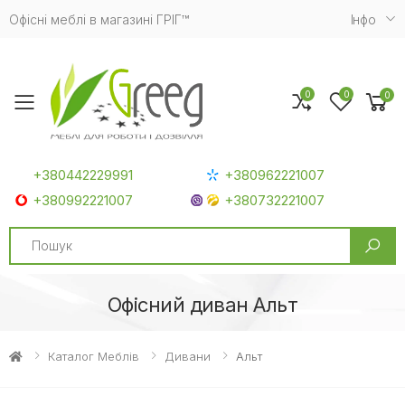
Офісні меблі в магазині ГРІГ™
Iнфо
0
0
0
Toggle mobile menu
+380442229991
+380962221007
+380992221007
+380732221007
Search
Офісний диван Альт
Каталог Меблів
Дивани
Альт