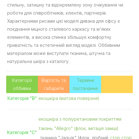
стильну, затишну та відокремлену зону очікування чи
роботи для співробітників, клієнтів, партнерів.
Характерними рисами цієї моделі дивана для офісу є
поєднання міцного сталевого каркасу та м'яких
елементів, а висока спинка збільшує комфортну
приватність та естетичний вигляд моделі. Оббивним
матеріалом може виступати тканина, штучна та
натуральна шкіра з каталогу.
Категорії
Вартість та
Терміни
оббивки
габарити
постачання
Категорія "В"
екошкіра (матова поверхня)
екошкіра з поліуретановим покриттям
такань "Allegro" (флок, імітація замші)
Категорія "С"
тканина "Jaguar" (флок, дрібний
стор
стор