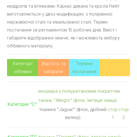
квадратів та втяжками. Каркас дивана та крісла Нейт
виготовляється у двох модифікаціях: з полірівнної
нержавіючої сталі та емальованої сталі. Термін
постачання за регламентом 15 робочих днів. Вміст і
габарити відображені нижче, як і можливість вибору
оббивного матеріалу.
Категорії
Вартість та
Терміни
оббивки
габарити
постачання
екошкіра з поліуретановим покриттям
такань "Allegro" (флок, імітація замші)
Категорія "С"
тканина "Jaguar" (флок, дрібний
стор
стор
велюр)
1
2
Категорія "D"
тканина "Toronto" (флок, імітація замші)