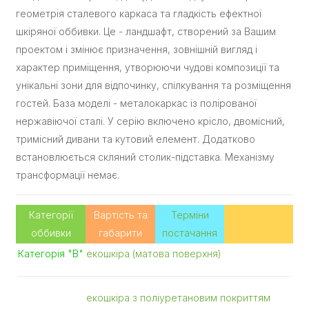
геометрія сталевого каркаса та гладкість ефектної
шкіряної оббивки. Це - ландшафт, створений за Вашим
проектом і змінює призначення, зовнішній вигляд і
характер приміщення, утворюючи чудові композиції та
унікальні зони для відпочинку, спілкування та розміщення
гостей. База моделі - металокаркас із полірованої
нержавіючої сталі. У серію включено крісло, двомісний,
тримісний дивани та кутовий елемент. Додатково
встановлюється скляний столик-підставка. Механізму
трансформації немає.
Категорії
Вартість та
Терміни
оббивки
габарити
постачання
Категорія "В"
екошкіра (матова поверхня)
екошкіра з поліуретановим покриттям