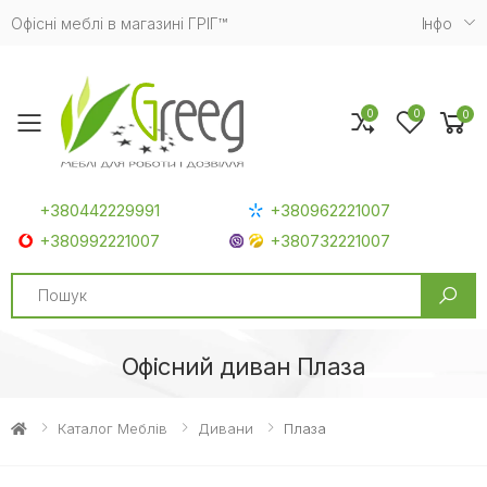
Офісні меблі в магазині ГРІГ™
Iнфо
0
0
0
Toggle mobile menu
+380442229991
+380962221007
+380992221007
+380732221007
Search
Офісний диван Плаза
Каталог Меблів
Дивани
Плаза