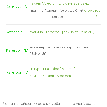
такань "Allegro" (флок, імітація замші)
Категорія "С"
тканина "Jaguar" (флок, дрібний
стор
стор
велюр)
1
2
Категорія "D"
тканина "Toronto" (флок, імітація замші)
дизайнерські тканини виробництва
Категорія "E"
"Italvelluti"
натуральна шкіра "Madras"
Категорія "L"
замінник шкіри "Arpatech"
Доставка найкращих офісних меблів до всіх міст України: