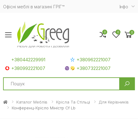
Офісні меблі в магазині ГРІГ™
Iнфо
0
0
0
Toggle mobile menu
+380442229991
+380962221007
+380992221007
+380732221007
Search
Каталог Меблів
Крісла Та Стільці
Для Керівників
Конференц-Крісло Міністр Cf Lb