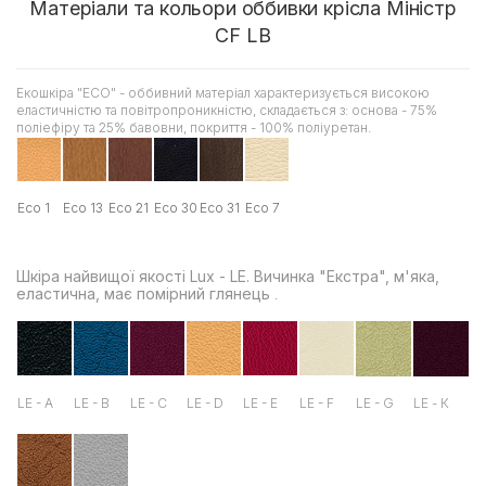
Матеріали та кольори оббивки крісла Міністр
CF LB
Екошкіра "ЕСО" - оббивний матеріал характеризується високою
еластичністю та повітропроникністю, складається з: основа - 75%
поліефіру та 25% бавовни, покриття - 100% поліуретан.
Eco 1
Есо 13
Есо 21
Есо 30
Есо 31
Есо 7
Шкіра найвищої якості Lux - LE. Вичинка "Екстра", м'яка,
еластична, має помірний глянець
.
LE - A
LE - B
LE - C
LE - D
LE - E
LE - F
LE - G
LE - К