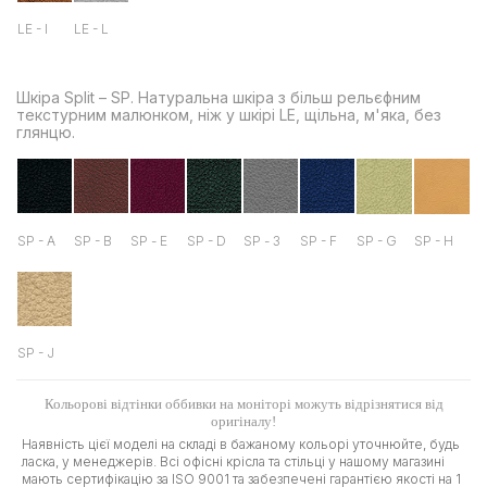
LE - I
LE - L
Шкіра Split – SP. Натуральна шкіра з більш рельєфним
текстурним малюнком, ніж у шкірі LE, щільна, м'яка, без
глянцю.
SP - A
SP - B
SP - Е
SP - D
SP - З
SP - F
SP - G
SP - H
SP - J
Кольорові відтінки оббивки на моніторі можуть відрізнятися від
оригіналу!
Наявність цієї моделі на складі в бажаному кольорі уточнюйте, будь
ласка, у менеджерів. Всі офісні крісла та стільці у нашому магазині
мають сертифікацію за ISO 9001 та забезпечені гарантією якості на 1