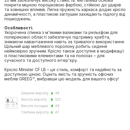
20 мм забезпечує високу стійкість. Металева основа
покрита міцною порошковою фарбою, стійкою до ударів
та зовнішніх впливів. Легка пружність каркаса додає крісло
динамічності, а пластикові заглушки захищають підлогу від
пошкоджень.
Особливості.
Укорочена спинка з м'якими валиками та рельєфом для
поперекової області забезпечує підтримку хребта,
знімаючи навантаження навіть за тривалого використання.
Щільний шар меблевого поролону робить сидіння
неймовірно зручним. Крісло також доступне в модифікації
із пластиковими елементами та на полозах – для
сучасного та доступного інтер'єру.
Крісло Minister CF LB – це стиль, комфорт та надійність за
доступною ціною. Оцініть якість та зручність офісних
меблів GREEG™, вибравши цю модель для вашого офісу!
Ширина виробу
a
48
Висота виробу
b
120
Висота посадки
d
48
Глибина виробу
c
47