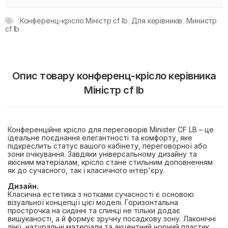
Конференц-крісло Міністр cf lb
,
Для керівників
,
Министр
cf lb
Опис товару конференц-крісло керівника
Міністр cf lb
Конференційне крісло для переговорів Minister CF LB – це
ідеальне поєднання елегантності та комфорту, яке
підкреслить статус вашого кабінету, переговорної або
зони очікування. Завдяки універсальному дизайну та
якісним матеріалам, крісло стане стильним доповненням
як до сучасного, так і класичного інтер'єру.
Дизайн.
Класична естетика з нотками сучасності є основою
візуальної концепції цієї моделі. Горизонтальна
прострочка на сидінні та спинці не тільки додає
вишуканості, а й формує зручну посадкову зону. Лаконічні
лінії, натуральні матеріали та акцентний чорний пластик