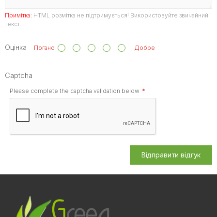
Примітка:
HTML розмітка не підтримується! Використовуйте звичайний
текст.
Оцінка
Погано
Добре
Captcha
Please complete the captcha validation below
Відправити відгук