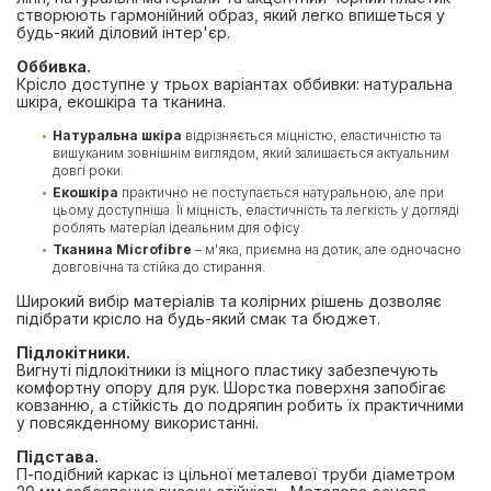
створюють гармонійний образ, який легко впишеться у
будь-який діловий інтер'єр.
Оббивка.
Крісло доступне у трьох варіантах оббивки: натуральна
шкіра, екошкіра та тканина.
Натуральна шкіра
відрізняється міцністю, еластичністю та
вишуканим зовнішнім виглядом, який залишається актуальним
довгі роки.
Екошкіра
практично не поступається натуральною, але при
цьому доступніша. Її міцність, еластичність та легкість у догляді
роблять матеріал ідеальним для офісу.
Тканина Microfibre
– м'яка, приємна на дотик, але одночасно
довговічна та стійка до стирання.
Широкий вибір матеріалів та колірних рішень дозволяє
підібрати крісло на будь-який смак та бюджет.
Підлокітники.
Вигнуті підлокітники із міцного пластику забезпечують
комфортну опору для рук. Шорстка поверхня запобігає
ковзанню, а стійкість до подряпин робить їх практичними
у повсякденному використанні.
Підстава.
П-подібний каркас із цільної металевої труби діаметром