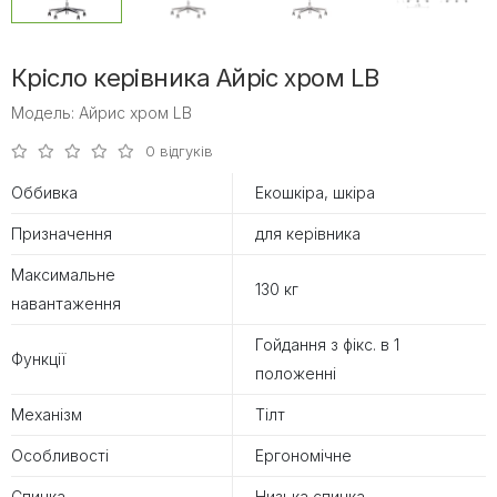
Крісло керівника Айріс хром LB
Модель: Айрис хром LB
0 відгуків
Оббивка
Екошкіра, шкіра
Призначення
для керівника
Максимальне
130 кг
навантаження
Гойдання з фікс. в 1
Функції
положенні
Механізм
Тілт
Особливості
Ергономічне
Спинка
Низька спинка