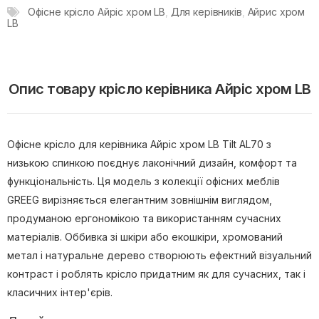
Офісне крісло Айріс хром LB
,
Для керівників
,
Айрис хром
LB
Опис товару крісло керівника Айріс хром LB
Офісне крісло для керівника Айріс хром LB Tilt AL70 з
низькою спинкою поєднує лаконічний дизайн, комфорт та
функціональність. Ця модель з колекції офісних меблів
GREEG вирізняється елегантним зовнішнім виглядом,
продуманою ергономікою та використанням сучасних
матеріалів. Оббивка зі шкіри або екошкіри, хромований
метал і натуральне дерево створюють ефектний візуальний
контраст і роблять крісло придатним як для сучасних, так і
класичних інтер'єрів.