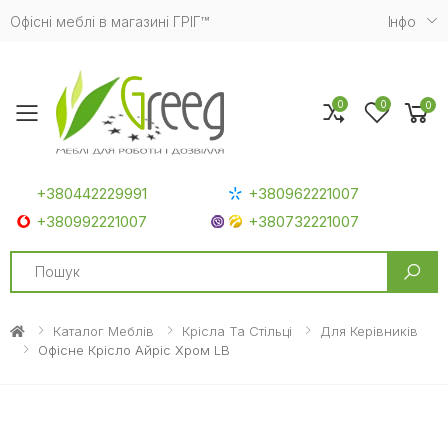
Офісні меблі в магазині ГРІГ™
Iнфо
0
0
0
Toggle mobile menu
+380442229991
+380962221007
+380992221007
+380732221007
Search
Каталог Меблів
Крісла Та Стільці
Для Керівників
Офісне Крісло Айріс Хром LB