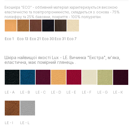
Екошкіра "ЕСО" - оббивний матеріал характеризується високою
еластичністю та повітропроникністю, складається з: основа - 75%
поліефіру та 25% бавовни, покриття - 100% поліуретан.
Eco 1
Есо 13
Есо 21
Есо 30
Есо 31
Есо 7
Шкіра найвищої якості Lux - LE. Вичинка "Екстра", м'яка,
еластична, має помірний глянець
.
LE - A
LE - B
LE - C
LE - D
LE - E
LE - F
LE - G
LE - К
LE - I
LE - L