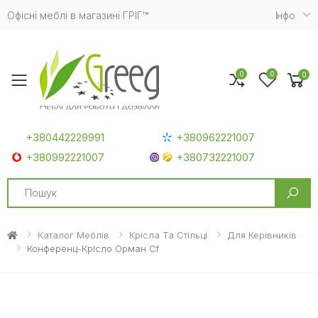
Офісні меблі в магазині ГРІГ™
Iнфо
0
0
0
Toggle mobile menu
+380442229991
+380962221007
+380992221007
+380732221007
Search
Каталог Меблів
Крісла Та Стільці
Для Керівників
Конференц-Крісло Орман Cf