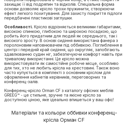
захищає її від подряпин та відколів. Спеціальна форма
основи дозволяє крісло трохи пружинити, створюючи
ефект легкого похитування. Для захисту покриття підлоги
передбачені пластикові заглушки.
Особливості.
Крісло відрізняється великими габаритами,
високою спинкою, глибокою та широкою посадкою, що
робить його придатним для людей як середнього, так і
високого зросту. В основі сидіння використана фанера з
поролоновим наповнювачем під оббивкою. Поглиблення в
центрі і передній край сидіння, що округляє, запобігають
здавлюванню судин ніг, забезпечуючи комфорт навіть при
тривалому використанні. Це крісло можна
використовувати як самостійне робоче місце, особливо
для тих, хто не любить крісла на хрестовині. Також воно
часто купується в комплекті з основним кріслом для
оформлення кабінетів керівників, переговорних та
конференц-залів.
Конференц-крісло Orman CF з каталогу офісних меблів
GREEG™ - це стильне, зручне та якісне крісло за
доступною ціною, яке ідеально впишеться у ваш офіс!
Матеріали та кольори оббивки конференц-
крісла Орман CF