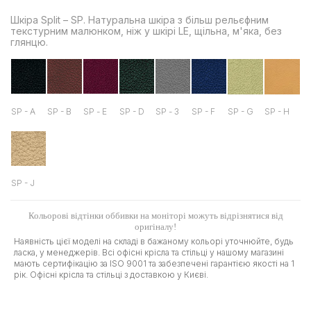
Шкіра Split – SP. Натуральна шкіра з більш рельєфним
текстурним малюнком, ніж у шкірі LE, щільна, м'яка, без
глянцю.
SP - A
SP - B
SP - Е
SP - D
SP - З
SP - F
SP - G
SP - H
SP - J
Кольорові відтінки оббивки на моніторі можуть відрізнятися від
оригіналу!
Наявність цієї моделі на складі в бажаному кольорі уточнюйте, будь
ласка, у менеджерів. Всі офісні крісла та стільці у нашому магазині
мають сертифікацію за ISO 9001 та забезпечені гарантією якості на 1
рік. Офісні крісла та стільці з доставкою у Києві.