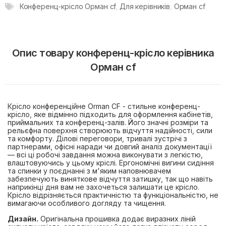
Конференц-крісло Орман cf
,
Для керівників
,
Орман cf
Опис товару конференц-крісло керівника
Орман cf
Крісло конференційне Orman CF - стильне конференц-
крісло, яке відмінно підходить для оформлення кабінетів,
приймальних та конференц-залів. Його значні розміри та
рельєфна поверхня створюють відчуття надійності, сили
та комфорту. Ділові переговори, тривалі зустрічі з
партнерами, офісні наради чи довгий аналіз документації
— всі ці робочі завдання можна виконувати з легкістю,
влаштовуючись у цьому кріслі. Ергономічні вигини сидіння
та спинки у поєднанні з м'яким наповнювачем
забезпечують виняткове відчуття затишку, так що навіть
наприкінці дня вам не захочеться залишати це крісло.
Крісло відрізняється практичністю та функціональністю, не
вимагаючи особливого догляду та чищення.
Дизайн.
Оригінальна прошивка додає виразних ліній