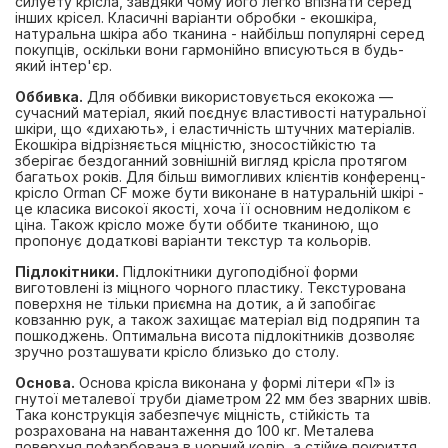
силуету крісла, завдяки чому його легко впізнати серед
інших крісел. Класичні варіанти обробки - екошкіра,
натуральна шкіра або тканина - найбільш популярні серед
покупців, оскільки вони гармонійно вписуються в будь-
який інтер'єр.
Оббивка.
Для оббивки використовується екокожа —
сучасний матеріал, який поєднує властивості натуральної
шкіри, що «дихають», і еластичність штучних матеріалів.
Екошкіра відрізняється міцністю, зносостійкістю та
зберігає бездоганний зовнішній вигляд крісла протягом
багатьох років. Для більш вимогливих клієнтів конференц-
крісло Orman CF може бути виконане в натуральній шкірі -
це класика високої якості, хоча її основним недоліком є
ціна. Також крісло може бути оббите тканиною, що
пропонує додаткові варіанти текстур та кольорів.
Підлокітники.
Підлокітники дугоподібної форми
виготовлені із міцного чорного пластику. Текстурована
поверхня не тільки приємна на дотик, а й запобігає
ковзанню рук, а також захищає матеріал від подряпин та
пошкоджень. Оптимальна висота підлокітників дозволяє
зручно розташувати крісло близько до столу.
Основа.
Основа крісла виконана у формі літери «П» із
гнутої металевої труби діаметром 22 мм без зварних швів.
Така конструкція забезпечує міцність, стійкість та
розрахована на навантаження до 100 кг. Металева
поверхня пофарбована в чорний колір, а стійке покриття