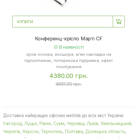
КУПИТИ
Конференц-крісло Марті CF
В наявності
хром основа, екошкіра, м'які накладки на
підлокітниках, поперекова підтримка, ефект
похитування
4380.00 грн.
4881.00 грн.
Доставка найкращих офісних меблів до всіх міст України:
Ужгород
,
Луцьк
,
Рівне
,
Суми
,
Чернівці
,
Львів
,
Хмельницький
,
Чернігів
,
Херсон
,
Тернопіль
,
Полтава
,
Донецька область
,