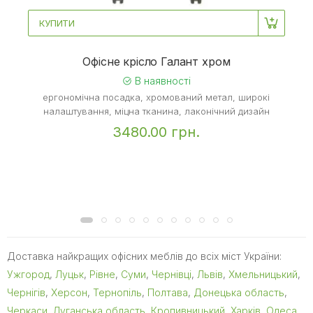
КУПИТИ
Офісне крісло Галант хром
В наявності
ергономічна посадка, хромований метал, широкі
налаштування, міцна тканина, лаконічний дизайн
3480.00 грн.
Доставка найкращих офісних меблів до всіх міст України:
Ужгород
,
Луцьк
,
Рівне
,
Суми
,
Чернівці
,
Львів
,
Хмельницький
,
Чернігів
,
Херсон
,
Тернопіль
,
Полтава
,
Донецька область
,
Черкаси
,
Луганська область
,
Кропивницький
,
Харків
,
Одеса
,