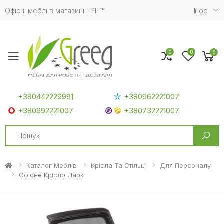
Офісні меблі в магазині ГРІГ™
Iнфо
0
0
0
Toggle mobile menu
+380442229991
+380962221007
+380992221007
+380732221007
Search
Каталог Меблів
Крісла Та Стільці
Для Персоналу
Офісне Крісло Ларк