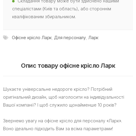
Складання товару може бути здійснено нашими
спеціалістами (Київ та область), або стороннім
кваліфікованим збиральником.
Офісне крісло Ларк
,
Для персоналу
,
Ларк
Опис товару офісне крісло Ларк
Шукаєте універсальне недороге крісло? Потрібний
оригінальний дизайн, щоб наголосити на індивідуальності
Вашої компанії? І щоб служило щонайменше 10 років?
Звернемо увагу на офісне крісло для персоналу «Ларк».
Воно ідеально підходить Вам за всіма параметрами!