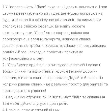
1. Універсальність. "Ларк" виконаний досить компактно. І при
цьому презентабельно виглядає. Він чудово попрацює на
будь-якій позиції в офісі сучасної компанії. І за письмовим
столом, і за стійкою ресепшн. Ви навіть можете
використовувати "Ларк" як конференц-крісло для
переговорної. Невеликі габарити, невисока спинка
дозволяють це зробити. Зауважте: «Ларк» на прогумованих
роликах! Його нескладно помістити впритул до
конференційного столу.
2. "Ларк" дуже оригінально виглядає. Незвичайні сучасні
форми спинки та підлокітників, хром, ефектний дорогий
пластик, сітчаста спинка – це вражає. Додайте 6 варіантів
колірних рішень спинки - це реальний простір для фантазії та
нестандартного рішення!
3. Надійна конструкція, вища якість матеріалів та складання.
Такі меблі дійсно слугують довгі роки.
4. І, звісно, демократичний цінник.