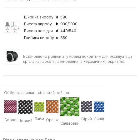
Ширина виробу
a
590
Висота виробу
b
930/1030
Висота посадки
d
440/540
Глибина виробу
c
650
Встановлено ролики з гумовим покриттям для експлуатації
крісла на паркеті, ламінованих та керамічних покриттях.
Оббивка спинки – сітчастий нейлон.
Лайм
Сірий
Синій
Бордо
Оранж
Чорний
Салатовий