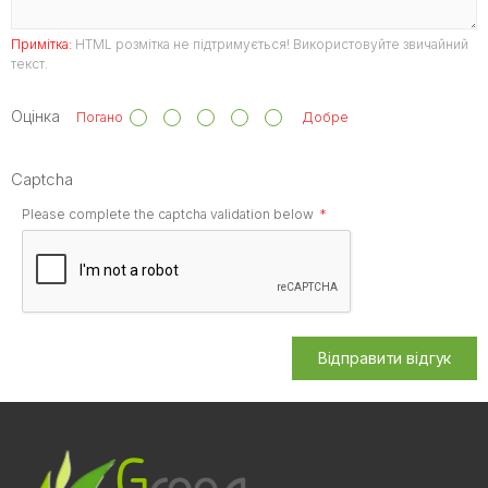
Примітка:
HTML розмітка не підтримується! Використовуйте звичайний
текст.
Оцінка
Погано
Добре
Captcha
Please complete the captcha validation below
Відправити відгук