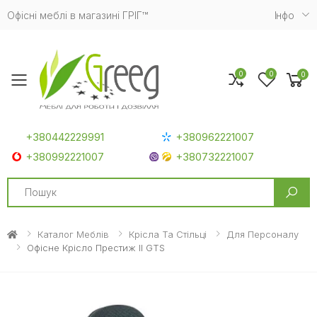
Офісні меблі в магазині ГРІГ™
Iнфо
0
0
0
Toggle mobile menu
+380442229991
+380962221007
+380992221007
+380732221007
Search
Каталог Меблів
Крісла Та Стільці
Для Персоналу
Офісне Крісло Престиж II GTS