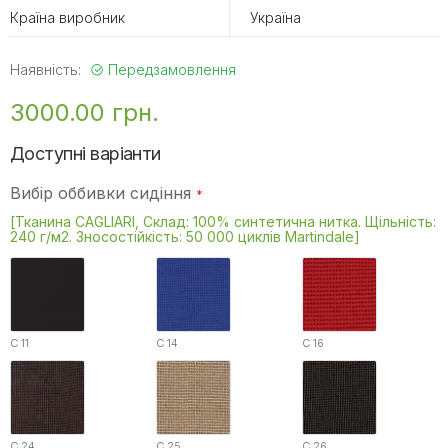
Країна виробник
Україна
Наявність:
Передзамовлення
3000.00 грн.
Доступні варіанти
Вибір оббивки сидіння
[Тканина CAGLIARI, Склад: 100% синтетична нитка. Щільність:
240 г/м2. Зносостійкість: 50 000 циклів Martindale]
C 11
C 14
C 16
C 24
C 25
C 26