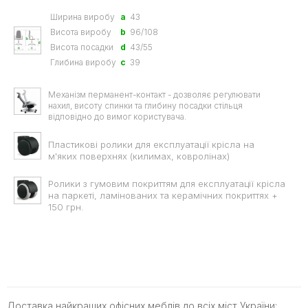
Ширина виробу
a
43
Висота виробу
b
96/108
Висота посадки
d
43/55
Глибина виробу
c
39
Механізм перманент-контакт - дозволяє регулювати
нахил, висоту спинки та глибину посадки стільця
відповідно до вимог користувача.
Пластикові ролики для експлуатації крісла на
м'яких поверхнях (килимах, ковролінах)
Ролики з гумовим покриттям для експлуатації крісла
на паркеті, ламінованих та керамічних покриттях +
150 грн.
Доставка найкращих офісних меблів до всіх міст України: