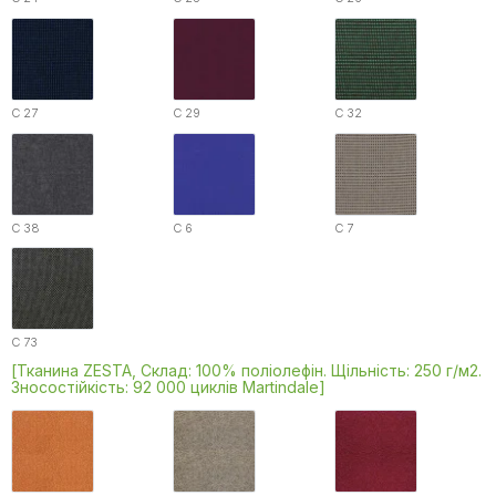
C 27
C 29
C 32
C 38
C 6
C 7
C 73
[Тканина ZESTA, Склад: 100% поліолефін. Щільність: 250 г/м2.
Зносостійкість: 92 000 циклів Martindale]