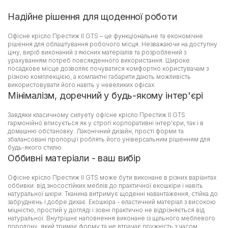
Надійне рішення для щоденної роботи
Офісне крісло Престиж II GTS – це функціональне та економічне
рішення для облаштування робочого місця. Незважаючи на доступну
ціну, виріб виконаний з якісних матеріалів та розроблений з
урахуванням потреб повсякденного використання. Широке
посадкове місце дозволяє почуватися комфортно користувачам з
різною комплекцією, а компактні габарити дають можливість
використовувати його навіть у невеликих офісах.
Мінімалізм, доречний у будь-якому інтер'єрі
Завдяки класичному силуету офісне крісло Престиж II GTS
гармонійно вписується як у строгі корпоративні інтер'єри, так і в
домашню обстановку. Лаконічний дизайн, прості форми та
збалансовані пропорції роблять його універсальним рішенням для
будь-якого стилю.
Оббивні матеріали - ваш вибір
Офісне крісло Престиж II GTS може бути виконане в різних варіантах
оббивки: від зносостійких меблів до практичної екошкіри і навіть
натуральної шкіри. Тканина витримує щоденні навантаження, стійка до
забруднень і добре дихає. Екошкіра - еластичний матеріал з високою
міцністю, простий у догляді і зовні практично не відрізняється від
натуральної. Внутрішнє наповнення виконане із щільного меблевого
поролону, який тримає форму та не втрачає пружність з часом.