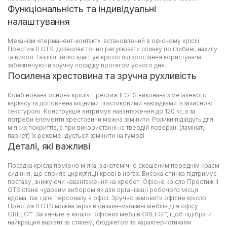
Функціональність та індивідуальні
налаштування
Механізм «перманент-контакт», встановлений в офісному кріслі
Престиж II GTS, дозволяє точно регулювати спинку по глибині, нахилу
та висоті. Газліфт легко адаптує крісло під зростання користувача,
забезпечуючи зручну посадку протягом усього дня.
Посилена хрестовина та зручна рухливість
Комбінована основа крісла Престиж II GTS виконана з металевого
каркасу та доповнена міцними пластиковими накладками із захисною
текстурою. Конструкція витримує навантаження до 120 кг, а за
потреби елементи хрестовини можна замінити. Ролики підійдуть для
м'яких покриттів, а при використанні на твердій поверхні (ламінат,
паркет) їх рекомендується замінити на гумові.
Деталі, які важливі
Посадка крісла помірно м'яка, з анатомічно скошеним переднім краєм
сидіння, що сприяє циркуляції крові в ногах. Висока спинка підтримує
поставу, знижуючи навантаження на хребет. Офісне крісло Престиж II
GTS стане чудовим вибором як для організації робочого місця
вдома, так і для персоналу в офісі. Зручно замовити офісне крісло
Престиж II GTS можна зараз в онлайн-магазині меблів для офісу
GREEG™. Загляньте в каталог офісних меблів GREEG™, щоб підібрати
найкращий варіант за стилем, бюджетом та характеристиками.