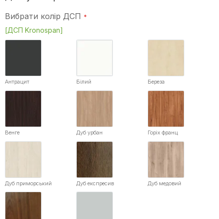
Вибрати колір ДСП
[ДСП Kronospan]
Антрацит
Білий
Береза
Венге
Дуб урбан
Горіх франц
Дуб приморський
Дуб експресив
Дуб медовий