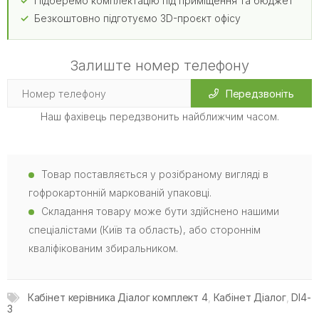
Підберемо комплектацію під приміщення та бюджет
Безкоштовно підготуємо 3D-проєкт офісу
Залиште номер телефону
Передзвоніть
Наш фахівець передзвонить найближчим часом.
Товар поставляється у розібраному вигляді в
гофрокартонній маркованій упаковці.
Складання товару може бути здійснено нашими
спеціалістами (Київ та область), або стороннім
кваліфікованим збиральником.
Кабінет керівника Діалог комплект 4
,
Кабінет Діалог
,
DI4-
3