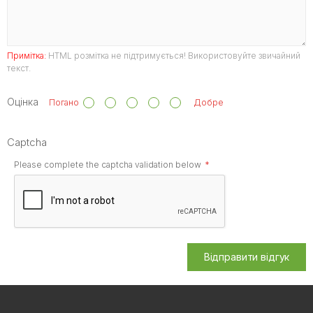
Примітка:
HTML розмітка не підтримується! Використовуйте звичайний
текст.
Оцінка
Погано
Добре
Captcha
Please complete the captcha validation below
Відправити відгук