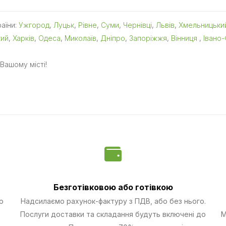
раїни:
Ужгород
,
Луцьк
,
Рівне
,
Суми
,
Чернівці
,
Львів
,
Хмельницьки
кий
,
Харків
,
Одеса
,
Миколаїв
,
Дніпро
,
Запоріжжя
,
Вінниця
,
Івано-
Вашому місті!
Безготівковою
або готівкою
о
Надсилаємо рахунок-фактуру з ПДВ, або без нього.
Послуги доставки та складання будуть включені до
М