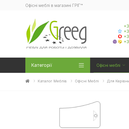
Офісні меблі в магазині ГРІГ™
+3
+3
+3
+3
Категорії
Офісні меблі
Каталог Меблів
Офісні Меблі
Для Керівни