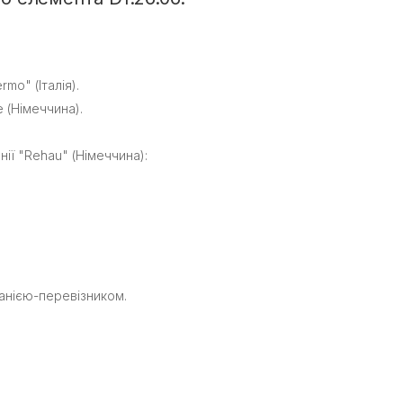
mo" (Італія).
e (Німеччина).
ії "Rehau" (Німеччина):
панією-перевізником.