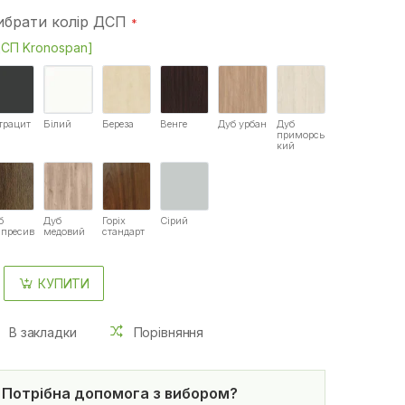
ибрати колір ДСП
СП Kronospan]
трацит
Білий
Береза
Венге
Дуб урбан
Дуб
приморсь
кий
б
Дуб
Горіх
Сірий
спресив
медовий
стандарт
КУПИТИ
В закладки
Порівняння
Потрібна допомога з вибором?