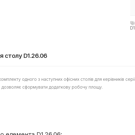
D1
 столу D1.26.06
лекту одного з наступних офісних столів для керівників серії Діал
а дозволяє сформувати додаткову робочу площу.
о елемента D1.26.06: