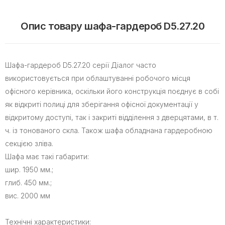
Опис товару шафа-гардероб D5.27.20
Шафа-гардероб D5.27.20 серії Діалог часто
використовується при облаштуванні робочого місця
офісного керівника, оскільки його конструкція поєднує в собі
як відкриті полиці для зберігання офісної документації у
відкритому доступі, так і закриті відділення з дверцятами, в т.
ч. із тонованого скла. Також шафа обладнана гардеробною
секцією зліва.
Шафа має такі габарити:
шир. 1950 мм.;
глиб. 450 мм.;
вис. 2000 мм
Технічні характеристики: