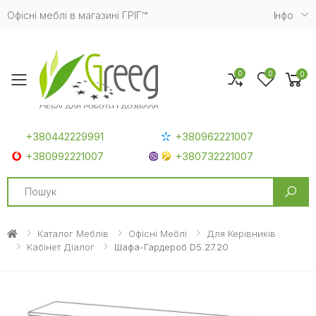
Офісні меблі в магазині ГРІГ™
Iнфо
0
0
0
Toggle mobile menu
+380442229991
+380962221007
+380992221007
+380732221007
Search
Каталог Меблів
Офісні Меблі
Для Керівників
Кабінет Діалог
Шафа-Гардероб D5.27.20