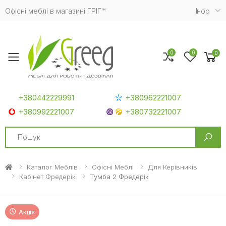
Офісні меблі в магазині ГРІГ™
Iнфо
0
0
0
Toggle mobile menu
+380442229991
+380962221007
+380992221007
+380732221007
Search
Каталог Меблів
Офісні Меблі
Для Керівників
Кабінет Фредерік
Тумба 2 Фредерік
Акція