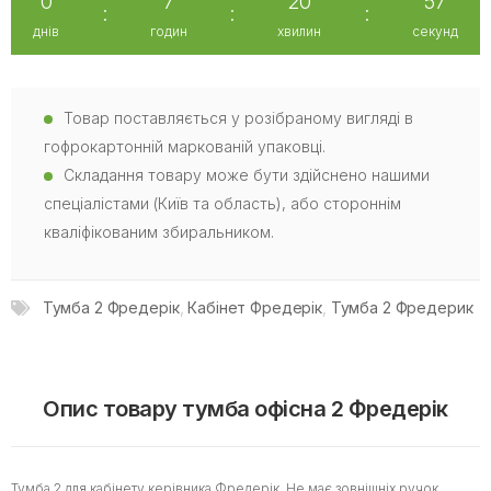
0
7
20
56
:
:
:
днів
годин
хвилин
секунд
Товар поставляється у розібраному вигляді в
гофрокартонній маркованій упаковці.
Складання товару може бути здійснено нашими
спеціалістами (Київ та область), або стороннім
кваліфікованим збиральником.
Тумба 2 Фредерік
,
Кабінет Фредерік
,
Тумба 2 Фредерик
Опис товару тумба офісна 2 Фредерік
Тумба 2 для кабінету керівника Фредерік. Не має зовнішніх ручок.