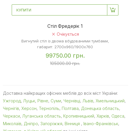
КУПИТИ
Стіл Фредерік 1
Очікується
Вигнутий стіл із двома вбудованими тумбами,
габарит: 2700х960/1900х760
99750.00 грн.
105000.00 грн.
Доставка найкращих офісних меблів до всіх міст України:
Ужгород
,
Луцьк
,
Рівне
,
Суми
,
Чернівці
,
Львів
,
Хмельницький
,
Чернігів
,
Херсон
,
Тернопіль
,
Полтава
,
Донецька область
,
Черкаси
,
Луганська область
,
Кропивницький
,
Харків
,
Одеса
,
Миколаїв
,
Дніпро
,
Запоріжжя
,
Вінниця
,
Івано-Франківськ
,