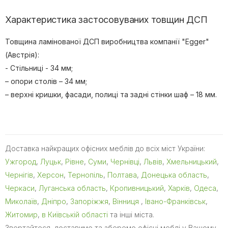
Характеристика застосовуваних товщин ДСП
Товщина ламінованої ДСП виробництва компанії "Egger"
(Австрія):
- Стільниці - 34 мм;
– опори столів – 34 мм;
– верхні кришки, фасади, полиці та задні стінки шаф – 18 мм.
Доставка найкращих офісних меблів до всіх міст України:
Ужгород
,
Луцьк
,
Рівне
,
Суми
,
Чернівці
,
Львів
,
Хмельницький
,
Чернігів
,
Херсон
,
Тернопіль
,
Полтава
,
Донецька область
,
Черкаси
,
Луганська область
,
Кропивницький
,
Харків
,
Одеса
,
Миколаїв
,
Дніпро
,
Запоріжжя
,
Вінниця
,
Івано-Франківськ
,
Житомир
,
в Київській області
та інші міста.
Звертайтеся, доставимо та зберемо офісні меблі у Вашому