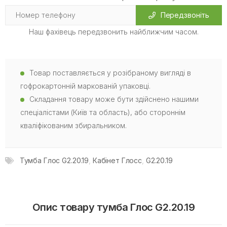
Передзвоніть
Наш фахівець передзвонить найближчим часом.
Товар поставляється у розібраному вигляді в
гофрокартонній маркованій упаковці.
Складання товару може бути здійснено нашими
спеціалістами (Київ та область), або стороннім
кваліфікованим збиральником.
Тумба Глос G2.20.19
,
Кабінет Глосс
,
G2.20.19
Опис товару тумба Глос G2.20.19