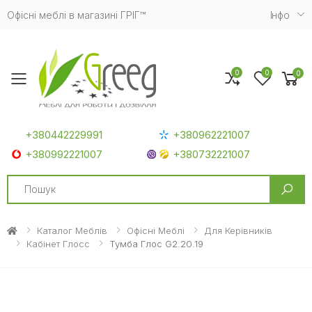
Офісні меблі в магазині ГРІГ™
Iнфо
0
0
0
Toggle mobile menu
+380442229991
+380962221007
+380992221007
+380732221007
Search
Каталог Меблів
Офісні Меблі
Для Керівників
Кабінет Глосс
Тумба Глос G2.20.19