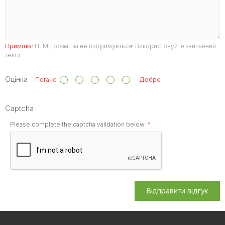
Примітка:
HTML розмітка не підтримується! Використовуйте звичайний
текст.
Оцінка
Погано
Добре
Captcha
Please complete the captcha validation below
Відправити відгук