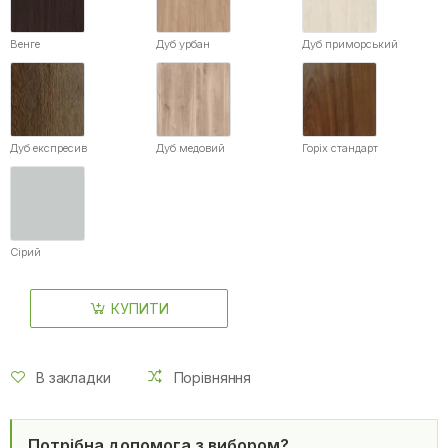
Венге
Дуб урбан
Дуб приморський
Дуб експресив
Дуб медовий
Горіх стандарт
Сірий
КУПИТИ
В закладки
Порівняння
Потрібна допомога з вибором?