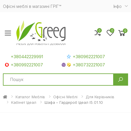
Офісні меблі в магазині ГРІГ™
Iнфо
0
0
0
Toggle mobile menu
+380442229991
+380962221007
+380992221007
+380732221007
Search
Каталог Меблів
Офісні Меблі
Для Керівників
Кабінет Ідеал
Шафа – Гардероб Ідеал I5.01.10