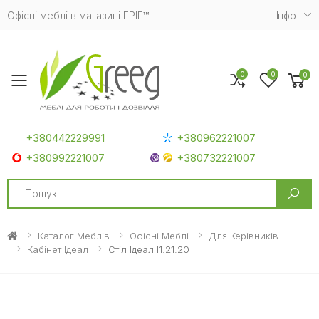
Офісні меблі в магазині ГРІГ™
Iнфо
0
0
0
Toggle mobile menu
+380442229991
+380962221007
+380992221007
+380732221007
Search
Каталог Меблів
Офісні Меблі
Для Керівників
Кабінет Ідеал
Стіл Ідеал I1.21.20