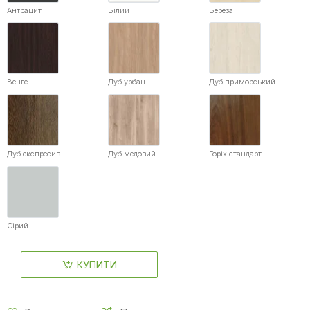
Антрацит
Білий
Береза
Венге
Дуб урбан
Дуб приморський
Дуб експресив
Дуб медовий
Горіх стандарт
Сірий
КУПИТИ