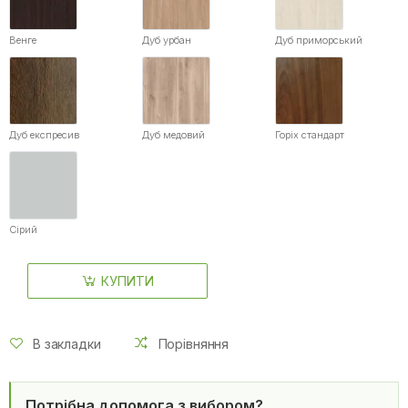
Венге
Дуб урбан
Дуб приморський
Дуб експресив
Дуб медовий
Горіх стандарт
Сірий
КУПИТИ
В закладки
Порівняння
Потрібна допомога з вибором?