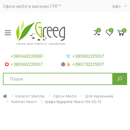
Офісні меблі в магазині ГРІГ™
Iнфо
0
0
0
Toggle mobile menu
+380442229991
+380962221007
+380992221007
+380732221007
Search
Каталог Меблів
Офісні Меблі
Для Керівників
Кабінет Квест
Шафа Відкрита Квест K4.00.12