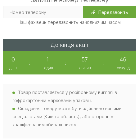
Залиште номер телефону
Передзвоніть
Наш фахівець передзвонить найближчим часом.
До кінця акції
0
1
57
45
:
:
:
днів
годин
хвилин
секунд
Товар поставляється у розібраному вигляді в
гофрокартонній маркованій упаковці.
Складання товару може бути здійснено нашими
спеціалістами (Київ та область), або стороннім
кваліфікованим збиральником.