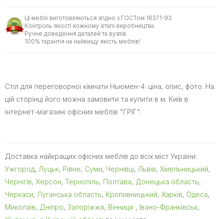
Ці меблі виготовляються згідно з ГОСТом 16371-93.
Контроль якості кожному етапі виробництва.
Ручне доведення деталей та вузлів.
100% гарантія на найвищу якість меблів!
Стіл для переговорної кімнати Ньюмен-4: ціна, опис, фото. На
цій сторінці його можна замовити та купити в м. Київ в
інтернет-магазині офісних меблів "ГРІГ".
Доставка найкращих офісних меблів до всіх міст України:
Ужгород
,
Луцьк
,
Рівне
,
Суми
,
Чернівці
,
Львів
,
Хмельницький
,
Чернігів
,
Херсон
,
Тернопіль
,
Полтава
,
Донецька область
,
Черкаси
,
Луганська область
,
Кропивницький
,
Харків
,
Одеса
,
Миколаїв
,
Дніпро
,
Запоріжжя
,
Вінниця
,
Івано-Франківськ
,