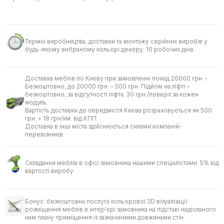
Термін виробництва, доставки та монтажу серійних виробів у
будь-якому вибраному кольорі декору: 10 робочих днів.
Доставка меблів по Києву при замовленні понад 20000 грн. -
Безкоштовно, до 20000 грн. – 500 грн. Підйом на ліфті –
безкоштовно, за відсутності ліфта: 30 грн./поверх за кожен
модуль.
Вартість доставки до передмістя Києва розраховується як 500
грн. + 18 грн/км. від КПП.
Доставка в інші міста здійснюється силами компаній-
перевізників.
Складання меблів в офісі замовника нашими спеціалістами: 5% від
вартості виробу.
Бонус: безкоштовна послуга кольорової 3D візуалізації
розміщення меблів в інтер'єрі замовника на підставі надісланого
нам плану приміщення із зазначеними довжинами стін.