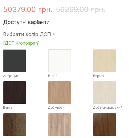
50379.00 грн.
59269.00 грн.
Доступні варіанти
Вибрати колір ДСП
[ДСП Kronospan]
Антрацит
Білий
Береза
Венге
Дуб урбан
Дуб приморський