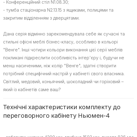
- Конференційний стіл N1.08.30;
- тумба стаціонарна N2.13.15 з ящиками, полицями та
закритим відділенням з дверцятами.
Дана серія відмінно зарекомендувала себе як сучасні та
стильні офісні меблі бізнес-класу, особливо в кольорі
"Венге". Інші чотири кольори виконання цієї серії меблів
покликані підкреслити особливість інтер'єру і, будучи не
менш насиченими, ніж колір "Венге", здатні створити
потрібний специфічний настрій у кабінеті свого власника.
Світлий, медовий, коньячний, шоколадний чи горіховий –
який із кабінетів саме ваш?
Технічні характеристики комплекту до
переговорного кабінету Ньюмен-4