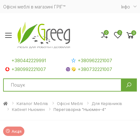
Офісні меблі в магазині ГРІГ™
Iнфо
0
0
0
Toggle mobile menu
+380442229991
+380962221007
+380992221007
+380732221007
Search
Каталог Меблів
Офісні Меблі
Для Керівників
Кабінет Ньюмен
Переговорна "Ньюмен-4"
Акція