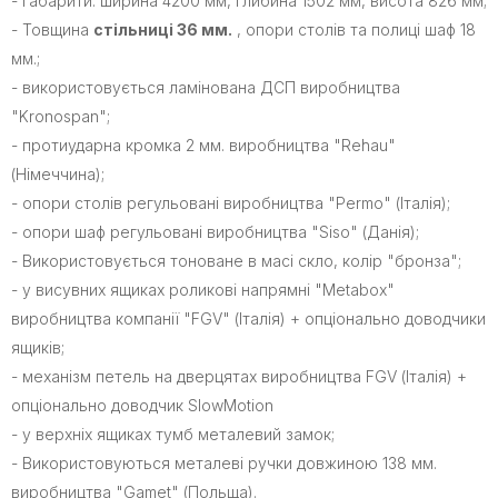
- габарити: ширина 4200 мм, глибина 1502 мм, висота 826 мм;
- Товщина
стільниці 36 мм.
, опори столів та полиці шаф 18
мм.;
- використовується ламінована ДСП виробництва
"Kronospan";
- протиударна кромка 2 мм. виробництва "Rehau"
(Німеччина);
- опори столів регульовані виробництва "Permo" (Італія);
- опори шаф регульовані виробництва "Siso" (Данія);
- Використовується тоноване в масі скло, колір "бронза";
- у висувних ящиках роликові напрямні "Metabox"
виробництва компанії "FGV" (Італія) + опціонально доводчики
ящиків;
- механізм петель на дверцятах виробництва FGV (Італія) +
опціонально доводчик SlowMotion
- у верхніх ящиках тумб металевий замок;
- Використовуються металеві ручки довжиною 138 мм.
виробництва "Gamet" (Польща).