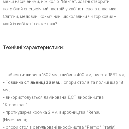
менш насиченими, ніж колір "Венге", здатні створити
потрібний специфічний настрій у кабінеті свого власника.
Світлий, медовий, коньячний, шоколадний чи горіховий –
який із кабінетів саме ваш?
Технічні характеристики:
- габарити: ширина 1502 мм, глибина 400 мм, висота 1882 мм;
- Товщина
стільниці 36 мм.
, опори столів та полиці шаф 18
мм.;
- використовується ламінована ДСП виробництва
"Kronospan";
- протиударна кромка 2 мм. виробництва "Rehau"
(Німеччина);
- опори столів регульовані виробництва "Permo" (Італія);