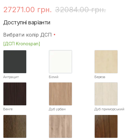
27271.00 грн.
32084.00 грн.
Доступні варіанти
Вибрати колір ДСП
[ДСП Kronospan]
Антрацит
Білий
Береза
Венге
Дуб урбан
Дуб приморський