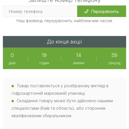
Залиште номер телефону
Передзвоніть
Наш фахівець передзвонить найближчим часом.
До кінця акції
0
19
14
58
:
:
:
днів
годин
хвилин
секунд
Товар поставляється у розібраному вигляді в
гофрокартонній маркованій упаковці.
Складання товару може бути здійснено нашими
спеціалістами (Київ та область), або стороннім
кваліфікованим збиральником.