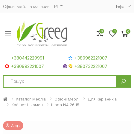
Офісні меблі в магазині ГРІГ™
Iнфо
0
0
0
Toggle mobile menu
+380442229991
+380962221007
+380992221007
+380732221007
Search
Каталог Меблів
Офісні Меблі
Для Керівників
Кабінет Ньюмен
Шафа N4.26.15
Акція