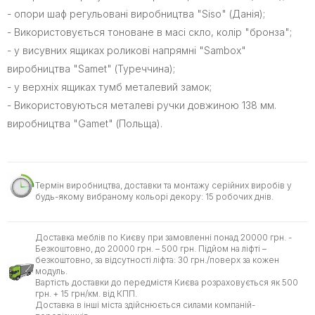
- опори шаф регульовані виробництва "Siso" (Данія);
- Використовується тоноване в масі скло, колір "бронза";
- у висувних ящиках роликові напрямні "Sambox"
виробництва "Samet" (Туреччина);
- у верхніх ящиках тумб металевий замок;
- Використовуються металеві ручки довжиною 138 мм.
виробництва "Gamet" (Польща).
Термін виробництва, доставки та монтажу серійних виробів у
будь-якому вибраному кольорі декору: 15 робочих днів.
Доставка меблів по Києву при замовленні понад 20000 грн. -
Безкоштовно, до 20000 грн. – 500 грн. Підйом на ліфті –
безкоштовно, за відсутності ліфта: 30 грн./поверх за кожен
модуль.
Вартість доставки до передмістя Києва розраховується як 500
грн. + 15 грн/км. від КПП.
Доставка в інші міста здійснюється силами компаній-