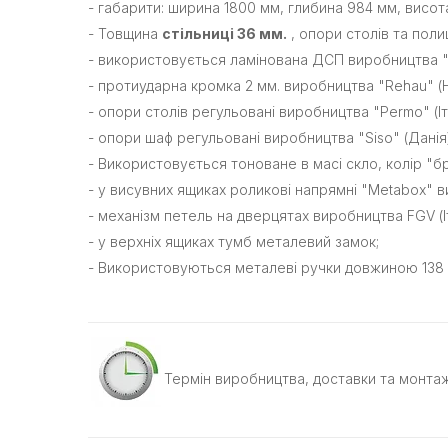
- габарити: ширина 1800 мм, глибина 984 мм, висот
- Товщина
стільниці 36 мм.
, опори столів та полиц
- використовується ламінована ДСП виробництва "
- протиударна кромка 2 мм. виробництва "Rehau" (
- опори столів регульовані виробництва "Permo" (Іта
- опори шаф регульовані виробництва "Siso" (Данія)
- Використовується тоноване в масі скло, колір "б
- у висувних ящиках роликові напрямні "Metabox" ви
- механізм петель на дверцятах виробництва FGV (І
- у верхніх ящиках тумб металевий замок;
- Використовуються металеві ручки довжиною 138 
Термін виробництва, доставки та монтаж