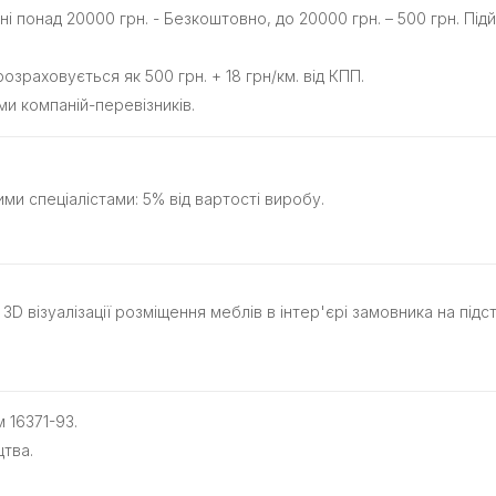
 понад 20000 грн. - Безкоштовно, до 20000 грн. – 500 грн. Підйом
озраховується як 500 грн. + 18 грн/км. від КПП.
ми компаній-перевізників.
ми спеціалістами: 5% від вартості виробу.
D візуалізації розміщення меблів в інтер'єрі замовника на підс
 16371-93.
цтва.