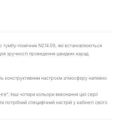
бо тумбу-помічник N2.14.09, які встановлюються
для зручності проведення швидких нарад
нить конструктивним настроєм атмосферу напевно
ге". Інші чотири кольори виконання цієї серії
ти потрібний специфічний настрій у кабінеті свого