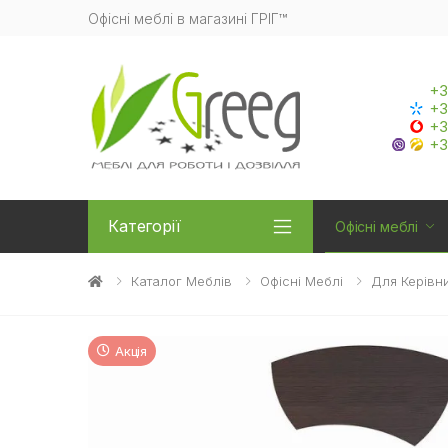
Офісні меблі в магазині ГРІГ™
+3
+3
+3
+3
Категорії
Офісні меблі
Каталог Меблів
Офісні Меблі
Для Керівни
Акція