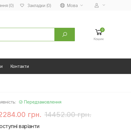
ння (0)
Мова
Закладки (0)
0
Кошик
ни
Контакти
явність:
Передзамовлення
2284.00 грн.
14452.00 грн.
оступні варіанти