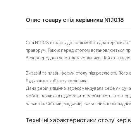
Опис товару стіл керівника N1.10.18
Стіл N1.10.18 входить до серії меблів для керівник
праворуч. Також перед столом встановлюється прис
безпосередньо за столом керівника. Цей стіл відн
Виразні та плавні форми столу підкреслюють його
будь-якого кабінету керівника.
Дана серія відмінно зарекомендувала себе як сучасн
меблів покликані підкреслити особливість інтер'єру
власника. Світлий, медовий, коньячний, шоколадний 
Технічні характеристики столу керівн