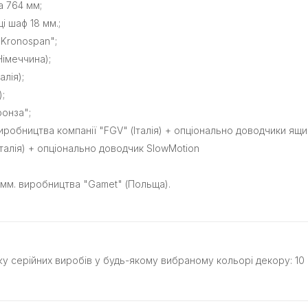
а 764 мм;
і шаф 18 мм.;
Kronospan";
Німеччина);
лія);
;
ронза";
робництва компанії "FGV" (Італія) + опціонально доводчики ящик
талія) + опціонально доводчик SlowMotion
мм. виробництва "Gamet" (Польща).
у серійних виробів у будь-якому вибраному кольорі декору: 10 