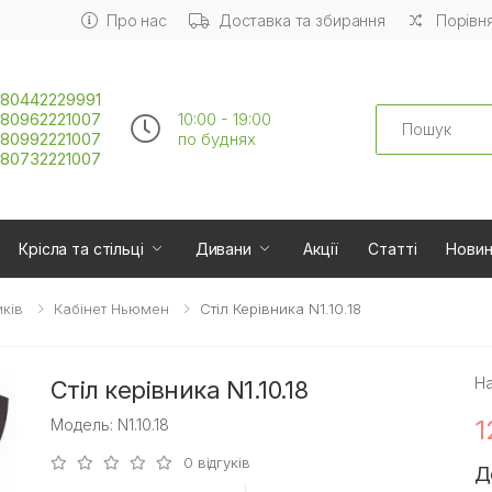
Про нас
Доставка та збирання
Порівня
80442229991
Search
80962221007
10:00 - 19:00
80992221007
по буднях
80732221007
Крісла та стільці
Дивани
Акції
Статті
Нови
ків
Кабінет Ньюмен
Стіл Керівника N1.10.18
На
Стіл керівника N1.10.18
1
Модель: N1.10.18
0 відгуків
Д