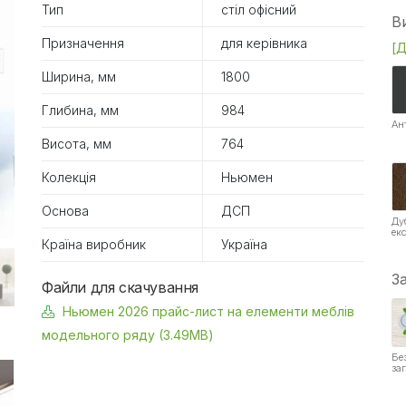
Тип
стіл офісний
В
Призначення
для керівника
[Д
Ширина, мм
1800
Глибина, мм
984
Ан
Висота, мм
764
Колекція
Ньюмен
Основа
ДСП
Ду
ек
Країна виробник
Україна
З
Файли для скачування
Ньюмен 2026 прайс-лист на елементи меблів
модельного ряду (3.49MB)
Бе
за