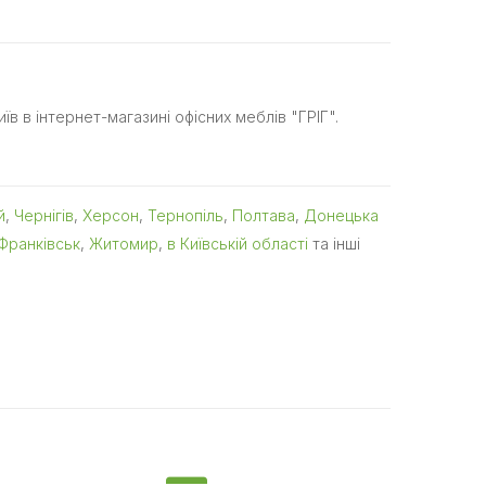
иїв в інтернет-магазині офісних меблів "ГРІГ".
й
,
Чернігів
,
Херсон
,
Тернопіль
,
Полтава
,
Донецька
Франківськ
,
Житомир
,
в Київській області
та інші