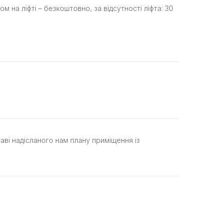
 на ліфті – безкоштовно, за відсутності ліфта: 30
таві надісланого нам плану приміщення із