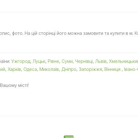
 опис, фото. На цій сторінці його можна замовити та купити в м. К
раїни:
Ужгород
,
Луцьк
,
Рівне
,
Суми
,
Чернівці
,
Львів
,
Хмельницьки
кий
,
Харків
,
Одеса
,
Миколаїв
,
Дніпро
,
Запоріжжя
,
Вінниця
,
Івано-
Вашому місті!