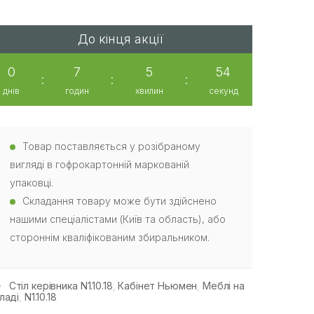
До кінця акції
0
7
5
53
:
:
:
днів
годин
хвилин
секунд
Товар поставляється у розібраному
вигляді в гофрокартонній маркованій
упаковці.
Складання товару може бути здійснено
нашими спеціалістами (Київ та область), або
стороннім кваліфікованим збиральником.
Стіл керівника N1.10.18
,
Кабінет Ньюмен
,
Меблі на
ладі
,
N1.10.18