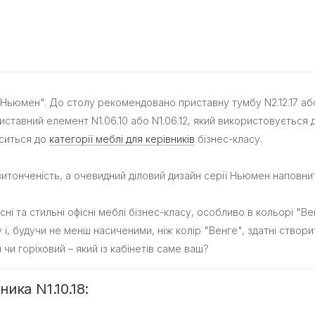
ів "Ньюмен". До столу рекомендовано приставну тумбу N2.12.17 а
тавний елемент N1.06.10 або N1.06.12, який використовується 
оситься до
категорії меблі для керівників
бізнес-класу.
 витонченість, а очевидний діловий дизайн серії Ньюмен напов
і та стильні офісні меблі бізнес-класу, особливо в кольорі "Вен
 і, будучи не менш насиченими, ніж колір "Венге", здатні створи
чи горіховий – який із кабінетів саме ваш?
ика N1.10.18: