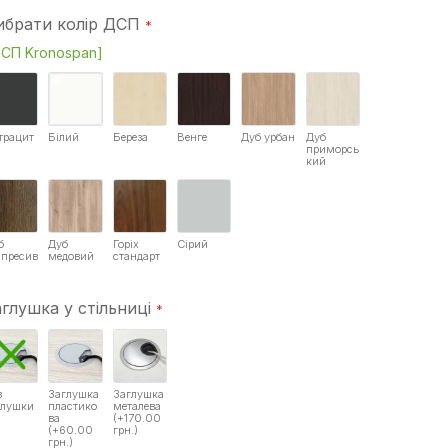
ибрати колір ДСП
СП Kronospan]
трацит
Білий
Береза
Венге
Дуб урбан
Дуб
приморсь
кий
б
Дуб
Горіх
Сірий
спресив
медовий
стандарт
аглушка у стільниці
з
Заглушка
Заглушка
глушки
пластико
металева
ва
(+170.00
(+60.00
грн.)
грн.)