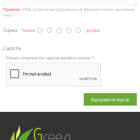
Примітка:
HTML розмітка не підтримується! Використовуйте звичайний
текст.
Оцінка
Погано
Добре
Captcha
Please complete the captcha validation below
Відправити відгук