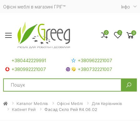
Офісні меблі в магазині ГРІГ™
Iнфо
0
0
0
Toggle mobile menu
+380442229991
+380962221007
+380992221007
+380732221007
Search
Каталог Меблів
Офісні Меблі
Для Керівників
Кабінет Рей
Фасад Скло Рей R4.06.02