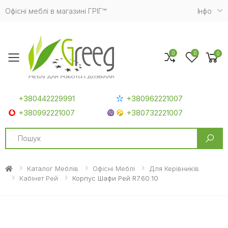
Офісні меблі в магазині ГРІГ™
Iнфо
0
0
0
Toggle mobile menu
+380442229991
+380962221007
+380992221007
+380732221007
Search
Каталог Меблів
Офісні Меблі
Для Керівників
Кабінет Рей
Корпус Шафи Рей R7.60.10