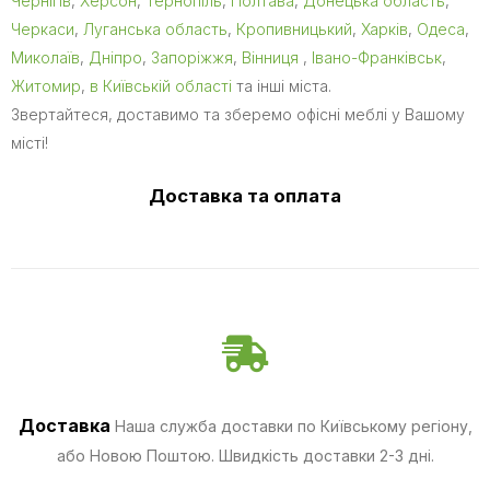
Чернігів
,
Херсон
,
Тернопіль
,
Полтава
,
Донецька область
,
Черкаси
,
Луганська область
,
Кропивницький
,
Харків
,
Одеса
,
Миколаїв
,
Дніпро
,
Запоріжжя
,
Вінниця
,
Івано-Франківськ
,
Житомир
,
в Київській області
та інші міста.
Звертайтеся, доставимо та зберемо офісні меблі у Вашому
місті!
Доставка та оплата
Доставка
Наша служба доставки по Київському регіону,
або Новою Поштою. Швидкість доставки 2-3 дні.