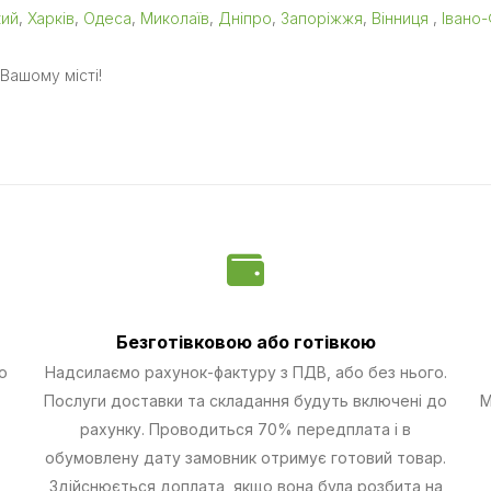
кий
,
Харків
,
Одеса
,
Миколаїв
,
Дніпро
,
Запоріжжя
,
Вінниця
,
Івано-
Вашому місті!
Безготівковою
або готівкою
о
Надсилаємо рахунок-фактуру з ПДВ, або без нього.
Послуги доставки та складання будуть включені до
М
рахунку. Проводиться 70% передплата і в
обумовлену дату замовник отримує готовий товар.
Здійснюється доплата, якщо вона була розбита на