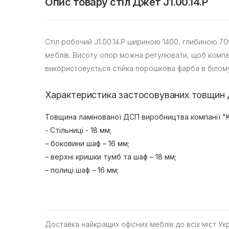
Опис товару стіл Джет J1.00.14.P
Стіл робочий J1.00.14.P шириною 1400, глибиною 7
меблів. Висоту опор можна регулювати, щоб компенс
використовується стійка порошкова фарба в білому,
Характеристика застосовуваних товщин
Товщина ламінованої ДСП виробництва компанії "K
- Стільниці - 18 мм;
– боковини шаф – 16 мм;
– верхні кришки тумб та шаф – 18 мм;
– полиці шаф – 16 мм;
Доставка найкращих офісних меблів до всіх міст Ук