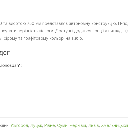
00 та висотою 750 мм представляє автономну конструкцію. П-по
увати нерівність підлоги. Доступні додаткові опції у вигляді п
 сірому та графітовому кольорі на вибір.
 ДСП
ronospan":
раїни:
Ужгород
,
Луцьк
,
Рівне
,
Суми
,
Чернівці
,
Львів
,
Хмельницьки