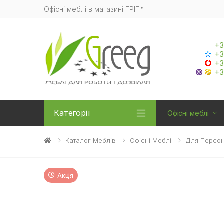
Офісні меблі в магазині ГРІГ™
+3
+3
+3
+3
Категорії
Офісні меблі
Каталог Меблів
Офісні Меблі
Для Персо
Акція