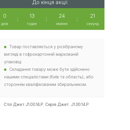
До кінця акції
0
13
24
20
:
:
:
днів
годин
хвилин
секунд
Товар поставляється у розібраному
вигляді в гофрокартонній маркованій
упаковці.
Складання товару може бути здійснено
нашими спеціалістами (Київ та область), або
стороннім кваліфікованим збиральником.
Стіл Джет J1.00.14.P
,
Серія Джет
,
J1.00.14.P