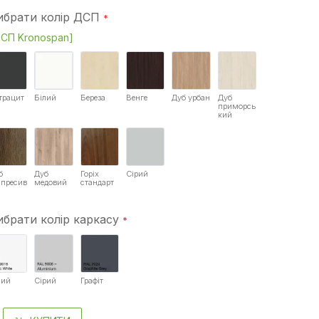
ибрати колір ДСП
СП Kronospan]
трацит
Білий
Береза
Венге
Дуб урбан
Дуб
приморсь
кий
б
Дуб
Горіх
Сірий
спресив
медовий
стандарт
ибрати колір каркасу
лий
Сірий
Графіт