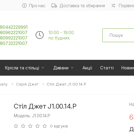
Про нас
Доставка та збирання
Порівня
80442229991
Search
80962221007
10:00 - 19:00
80992221007
по буднях
80732221007
Крісла та стільці
Дивани
Акції
Статті
Нови
налу
Серія Джет
Стіл Джет J1.00.14.P
На
Стіл Джет J1.00.14.P
6
Модель: J1.00.14.P
0 відгуків
Д