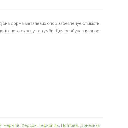
дібна форма металевих опор забезпечує стійкість
ідстільного екрану та тумби. Для фарбування опор
й
,
Чернігів
,
Херсон
,
Тернопіль
,
Полтава
,
Донецька