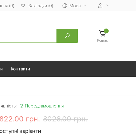
ння (0)
Мова
Закладки (0)
0
Кошик
ни
Контакти
явність:
Передзамовлення
822.00 грн.
8026.00 грн.
оступні варіанти