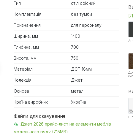
Тип
стіл офісний
В
Комплектація
без тумби
[Д
Призначення
для персоналу
Ширина, мм
1400
Ан
Глибина, мм
700
Висота, мм
750
Матеріал
ДСП 18мм.
Ду
ек
Колекція
Джет
Основа
метал
В
Країна виробник
Україна
Файли для скачування
Бі
Джет 2026 прайс-лист на елементи меблів
модельного ряду (7.15MB)