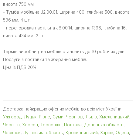
висота 750 мм;
- Тумба мобільна J2.00.01, ширина 400, глибина 500, висота
596 мм, 4 шт.;
- перегородка настільна J8.00.14, ширина 1396, глибина 16,
висота 434 мм, 2 шт.
Термін виробництва меблів становить до 10 робочих днів.
Послуги з доставки та збирання меблів.
Ціна із ПДВ 20%.
Доставка найкращих офісних меблів до всіх міст України:
Ужгород
,
Луцьк
,
Рівне
,
Суми
,
Чернівці
,
Львів
,
Хмельницький
,
Чернігів
,
Херсон
,
Тернопіль
,
Полтава
,
Донецька область
,
Черкаси
,
Луганська область
,
Кропивницький
,
Харків
,
Одеса
,