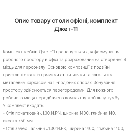
Опис товару столи офісні, комплект
Джет-11
Комплект меблів Джет-11 пропонується для формування
робочого простору в офісі та розрахований на створення 4
місць для персоналу. Основою композиції є подвійні
приставні столи із прямими стільницями та загальним
металевим каркасом на П-подібних опорах. Зонування
простору здійснюється перегородками. Для кожного
робочого місця передбачено компактну мобільну тумбу.
У комплект входять:
- Стіл початковий J1.30.14.PN, ширина 1400, глибина 140,
висота 750 мм;
- Стіл завершальний J1.30.14.PK, ширина 1400, глибина 1400,