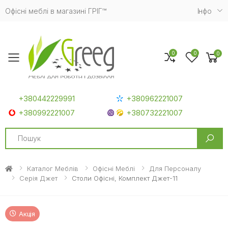
Офісні меблі в магазині ГРІГ™
Iнфо
0
0
0
Toggle mobile menu
+380442229991
+380962221007
+380992221007
+380732221007
Search
Каталог Меблів
Офісні Меблі
Для Персоналу
Серія Джет
Столи Офісні, Комплект Джет-11
Акція