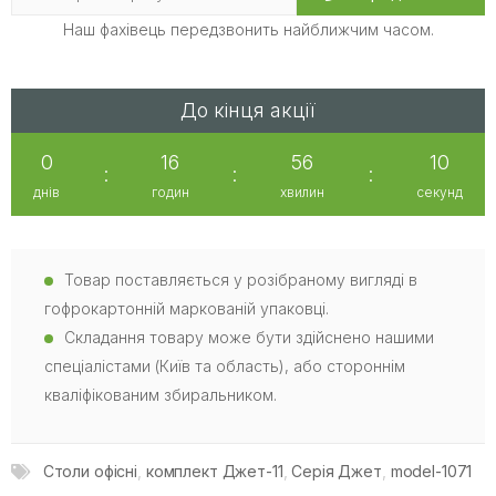
Наш фахівець передзвонить найближчим часом.
До кінця акції
0
16
56
9
:
:
:
днів
годин
хвилин
секунд
Товар поставляється у розібраному вигляді в
гофрокартонній маркованій упаковці.
Складання товару може бути здійснено нашими
спеціалістами (Київ та область), або стороннім
кваліфікованим збиральником.
Столи офісні
,
комплект Джет-11
,
Серія Джет
,
model-1071