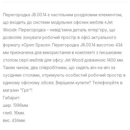
Перегородка J8.00.14 є настільним розділовим елементом,
що входить до системи модульних офісних меблів «Jet
Wood». Перегородка – невід'ємна деталь інтер'єру, що
дозволяє зонувати робочий простір в офісі актуального
формату «Open Space». Перегородка J8.00.14 висотою 434
мм призначена для використання в комплекті з письмовим
столом серії меблів для офісу Jet Wood довжиною 1400 мм.
Таким чином, два співробітники, що сидять віч-на-віч за
сусідніми столами, отримують особистий робочий простір в
єдиному офісному обсязі. Вирішили купити? Телефонуйте в
магазин "Гріг"!
Габарит:
шир. 1396мм.
глиб. 16мм.
вис. 434мм.