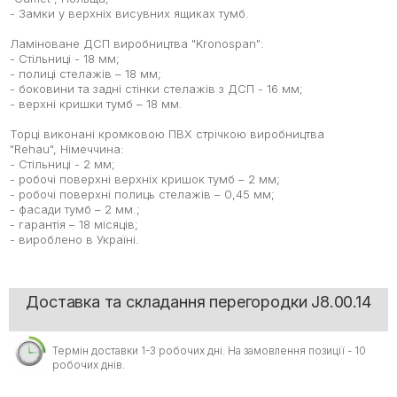
- Замки у верхніх висувних ящиках тумб.
Ламіноване ДСП виробництва "Kronospan":
- Стільниці - 18 мм;
- полиці стелажів – 18 мм;
- боковини та задні стінки стелажів з ДСП - 16 мм;
- верхні кришки тумб – 18 мм.
Торці виконані кромковою ПВХ стрічкою виробництва
"Rehau", Німеччина:
- Стільниці - 2 мм;
- робочі поверхні верхніх кришок тумб – 2 мм;
- робочі поверхні полиць стелажів – 0,45 мм;
- фасади тумб – 2 мм.;
- гарантія – 18 місяців;
- вироблено в Україні.
Доставка та складання перегородки J8.00.14
Термін доставки 1-3 робочих дні. На замовлення позиції - 10
робочих днів.