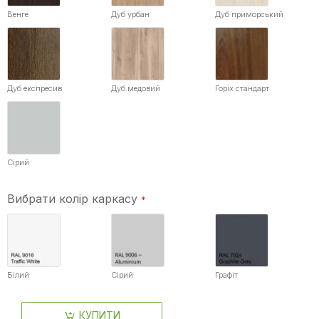
Венге
Дуб урбан
Дуб приморський
Дуб експресив
Дуб медовий
Горіх стандарт
Сірий
Вибрати колір каркасу
Білий
Сірий
Графіт
КУПИТИ