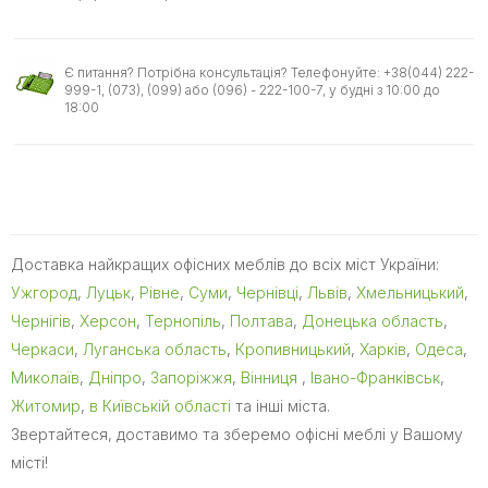
Є питання? Потрібна консультація? Телефонуйте: +38(044) 222-
999-1, (073), (099) або (096) - 222-100-7, у будні з 10:00 до
18:00
Доставка найкращих офісних меблів до всіх міст України:
Ужгород
,
Луцьк
,
Рівне
,
Суми
,
Чернівці
,
Львів
,
Хмельницький
,
Чернігів
,
Херсон
,
Тернопіль
,
Полтава
,
Донецька область
,
Черкаси
,
Луганська область
,
Кропивницький
,
Харків
,
Одеса
,
Миколаїв
,
Дніпро
,
Запоріжжя
,
Вінниця
,
Івано-Франківськ
,
Житомир
,
в Київській області
та інші міста.
Звертайтеся, доставимо та зберемо офісні меблі у Вашому
місті!