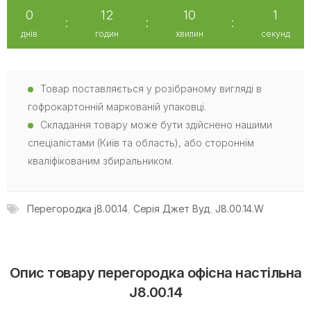
0
12
10
1
:
:
:
днів
годин
хвилин
секунд
Товар поставляється у розібраному вигляді в
гофрокартонній маркованій упаковці.
Складання товару може бути здійснено нашими
спеціалістами (Київ та область), або стороннім
кваліфікованим збиральником.
Перегородка j8.00.14
,
Серія Джет Вуд
,
J8.00.14.W
Опис товару перегородка офісна настільна
J8.00.14