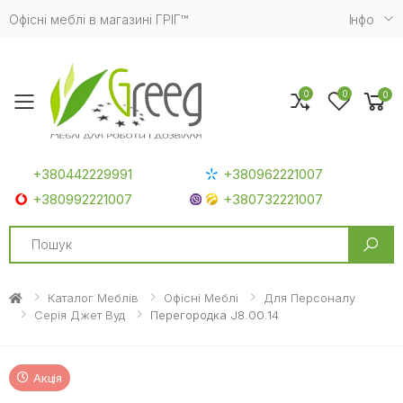
Офісні меблі в магазині ГРІГ™
Iнфо
0
0
0
Toggle mobile menu
+380442229991
+380962221007
+380992221007
+380732221007
Search
Каталог Меблів
Офісні Меблі
Для Персоналу
Серія Джет Вуд
Перегородка J8.00.14
Акція