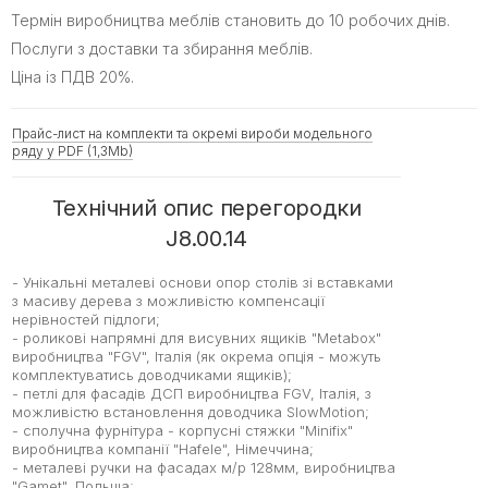
Термін виробництва меблів становить до 10 робочих днів.
Послуги з доставки та збирання меблів.
Ціна із ПДВ 20%.
Прайс-лист на комплекти та окремі вироби модельного
ряду у PDF (1,3Mb)
Технічний опис перегородки
J8.00.14
- Унікальні металеві основи опор столів зі вставками
з масиву дерева з можливістю компенсації
нерівностей підлоги;
- роликові напрямні для висувних ящиків "Metabox"
виробництва "FGV", Італія (як окрема опція - можуть
комплектуватись доводчиками ящиків);
- петлі для фасадів ДСП виробництва FGV, Італія, з
можливістю встановлення доводчика SlowMotion;
- сполучна фурнітура - корпусні стяжки "Minifix"
виробництва компанії "Hafele", Німеччина;
- металеві ручки на фасадах м/р 128мм, виробництва
"Gamet", Польща;