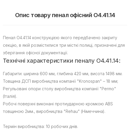
Опис товару пенал офісний O4.41.14
Пенал O4.41.14 конструкцією якого передбачено закриту
секцію, в якій розмістилися три місткі полиці, призначені для
зберігання офісної документації.
Технічні характеристики пеналу O4.41.14:
Габарити: ширина 600 мм, глибина 420 мм, висота 1498 мм.
Товщина ДСП виробництва компанії "Kronospan" – 18 мм;
Регульовані опори столу виробництва компанії "Permo"
(Італія).
Робочі поверхні виконані протиударною кромкою ABS
товщиною 2мм., виробництва "Rehau" (Німеччина).
Термін виробництва: 10 робочих днів.