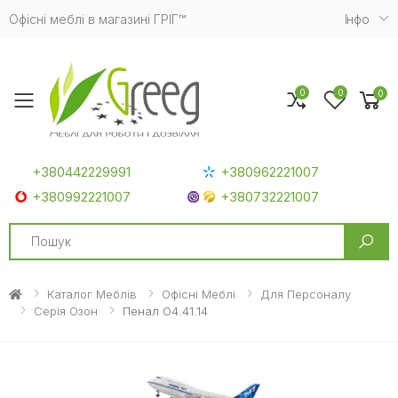
Офісні меблі в магазині ГРІГ™
Iнфо
0
0
0
Toggle mobile menu
+380442229991
+380962221007
+380992221007
+380732221007
Search
Каталог Меблів
Офісні Меблі
Для Персоналу
Серія Озон
Пенал O4.41.14