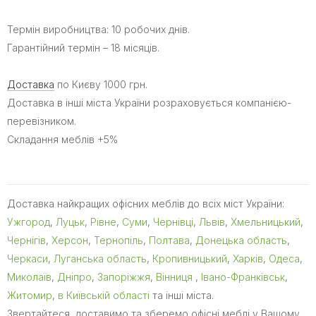
Термін виробництва: 10 робочих днів.
Гарантійний термін – 18 місяців.
Доставка
по Києву 1000 грн.
Доставка в інші міста України розраховується компанією-
перевізником.
Складання меблів +5%
Доставка найкращих офісних меблів до всіх міст України:
Ужгород
,
Луцьк
,
Рівне
,
Суми
,
Чернівці
,
Львів
,
Хмельницький
,
Чернігів
,
Херсон
,
Тернопіль
,
Полтава
,
Донецька область
,
Черкаси
,
Луганська область
,
Кропивницький
,
Харків
,
Одеса
,
Миколаїв
,
Дніпро
,
Запоріжжя
,
Вінниця
,
Івано-Франківськ
,
Житомир
,
в Київській області
та інші міста.
Звертайтеся, доставимо та зберемо офісні меблі у Вашому