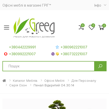
Офісні меблі в магазині ГРІГ™
Iнфо
0
0
0
Toggle mobile menu
+380442229991
+380962221007
+380992221007
+380732221007
Search
Каталог Меблів
Офісні Меблі
Для Персоналу
Серія Озон
Пенал Відкритий O4.30.14