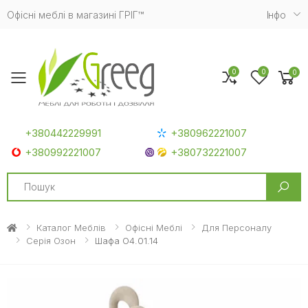
Офісні меблі в магазині ГРІГ™
Iнфо
0
0
0
Toggle mobile menu
+380442229991
+380962221007
+380992221007
+380732221007
Search
Каталог Меблів
Офісні Меблі
Для Персоналу
Серія Озон
Шафа O4.01.14