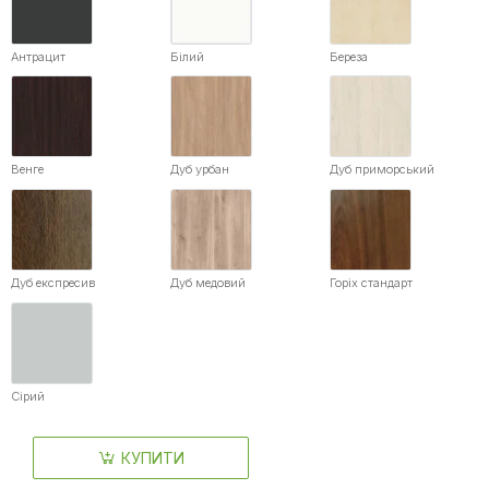
Антрацит
Білий
Береза
Венге
Дуб урбан
Дуб приморський
Дуб експресив
Дуб медовий
Горіх стандарт
Сірий
КУПИТИ