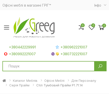
Офісні меблі в магазині ГРІГ™
Iнфо
0
0
0
Toggle mobile menu
+380442229991
+380962221007
+380992221007
+380732221007
Search
Каталог Меблів
Офісні Меблі
Для Персоналу
Серія Прайм
Стіл Тумбовий Прайм P1.71.14