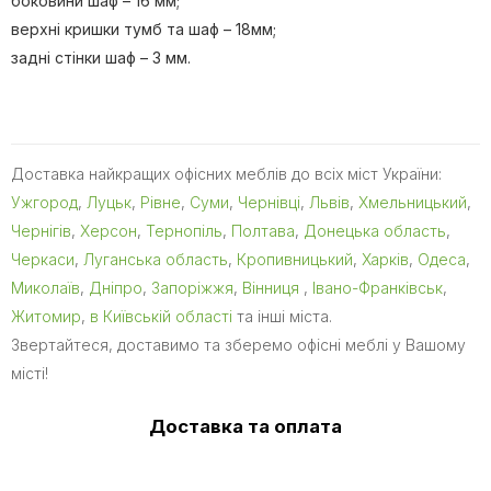
боковини шаф – 16 мм;
верхні кришки тумб та шаф – 18мм;
задні стінки шаф – 3 мм.
Доставка найкращих офісних меблів до всіх міст України:
Ужгород
,
Луцьк
,
Рівне
,
Суми
,
Чернівці
,
Львів
,
Хмельницький
,
Чернігів
,
Херсон
,
Тернопіль
,
Полтава
,
Донецька область
,
Черкаси
,
Луганська область
,
Кропивницький
,
Харків
,
Одеса
,
Миколаїв
,
Дніпро
,
Запоріжжя
,
Вінниця
,
Івано-Франківськ
,
Житомир
,
в Київській області
та інші міста.
Звертайтеся, доставимо та зберемо офісні меблі у Вашому
місті!
Доставка та оплата