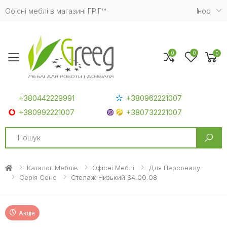
Офісні меблі в магазині ГРІГ™
Iнфо
0
0
0
Toggle mobile menu
+380442229991
+380962221007
+380992221007
+380732221007
Search
Каталог Меблів
Офісні Меблі
Для Персоналу
Серія Сенс
Стелаж Низький S4.00.08
Акція