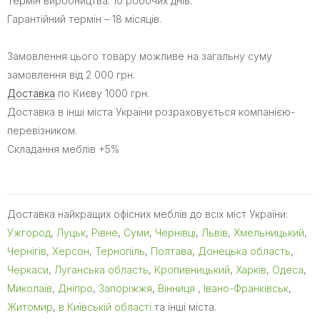
Термін виробництва: 10 робочих днів.
Гарантійний термін – 18 місяців.
Замовлення цього товару можливе на загальну суму
замовлення від 2 000 грн.
Доставка
по Києву 1000 грн.
Доставка в інші міста України розраховується компанією-
перевізником.
Складання меблів +5%
Доставка найкращих офісних меблів до всіх міст України:
Ужгород
,
Луцьк
,
Рівне
,
Суми
,
Чернівці
,
Львів
,
Хмельницький
,
Чернігів
,
Херсон
,
Тернопіль
,
Полтава
,
Донецька область
,
Черкаси
,
Луганська область
,
Кропивницький
,
Харків
,
Одеса
,
Миколаїв
,
Дніпро
,
Запоріжжя
,
Вінниця
,
Івано-Франківськ
,
Житомир
,
в Київській області
та інші міста.