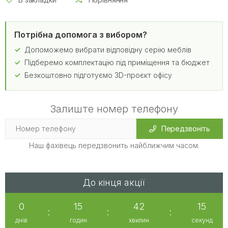
Потрібна допомога з вибором?
Допоможемо вибрати відповідну серію меблів
Підберемо комплектацію під приміщення та бюджет
Безкоштовно підготуємо 3D-проєкт офісу
Залиште номер телефону
Передзвоніть
Наш фахівець передзвонить найближчим часом.
До кінця акції
0
15
42
15
:
:
:
днів
годин
хвилин
секунд