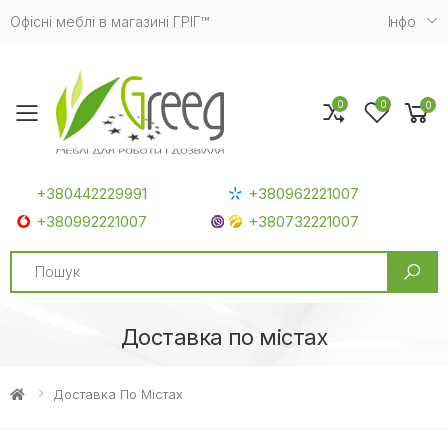
Офісні меблі в магазині ГРІГ™
Iнфо
0
0
0
Toggle mobile menu
+380442229991
+380962221007
+380992221007
+380732221007
Search
Доставка по містах
Доставка По Містах