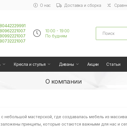
О нас
Доставка и сборка
Сравне
80442229991
Search
80962221007
10:00 - 19:00
80992221007
По будням
80732221007
ь
Кресла и стулья
Диваны
Акции
Статьи
О компании
 с небольшой мастерской, где создавалась мебель из массив
 заложены принципы, которые остаются важными для нас и се