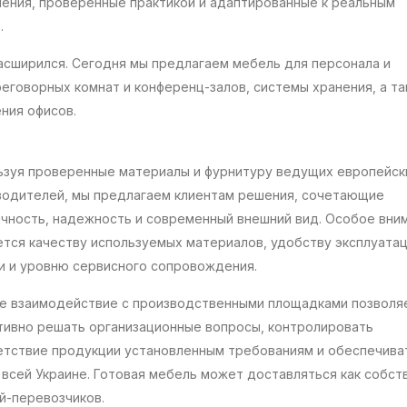
шения, проверенные практикой и адаптированные к реальным
.
сширился. Сегодня мы предлагаем мебель для персонала и
еговорных комнат и конференц-залов, системы хранения, а т
ния офисов.
ьзуя проверенные материалы и фурнитуру ведущих европейск
водителей, мы предлагаем клиентам решения, сочетающие
ичность, надежность и современный внешний вид. Особое вни
ется качеству используемых материалов, удобству эксплуата
и и уровню сервисного сопровождения.
е взаимодействие с производственными площадками позволя
тивно решать организационные вопросы, контролировать
етствие продукции установленным требованиям и обеспечива
о всей Украине. Готовая мебель может доставляться как собс
й-перевозчиков.