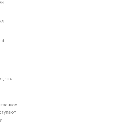
ми.
ия
 и
т, что
ственное
оступают
у