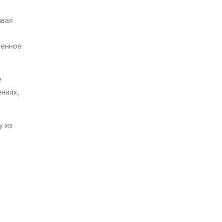
ивая
венное
е
ниях,
у из