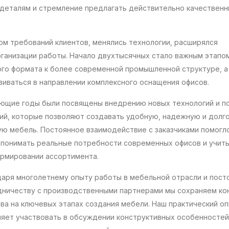
к деталям и стремление предлагать действительно качествен
ом требований клиентов, менялись технологии, расширялся
ганизации работы. Начало двухтысячных стало важным этапом
го формата к более современной промышленной структуре, а
виваться в направлении комплексного оснащения офисов.
ющие годы были посвящены внедрению новых технологий и п
ий, которые позволяют создавать удобную, надежную и долг
ую мебель. Постоянное взаимодействие с заказчиками помогл
 понимать реальные потребности современных офисов и учиты
ормировании ассортимента.
даря многолетнему опыту работы в мебельной отрасли и пост
дничеству с производственными партнерами мы сохраняем ко
ва на ключевых этапах создания мебели. Наш практический о
ляет участвовать в обсуждении конструктивных особенностей