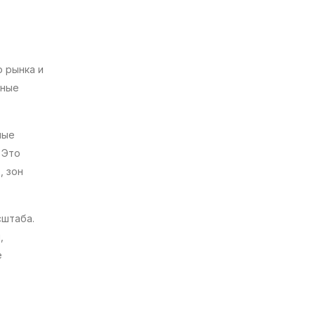
 рынка и
ьные
ные
 Это
, зон
сштаба.
,
е