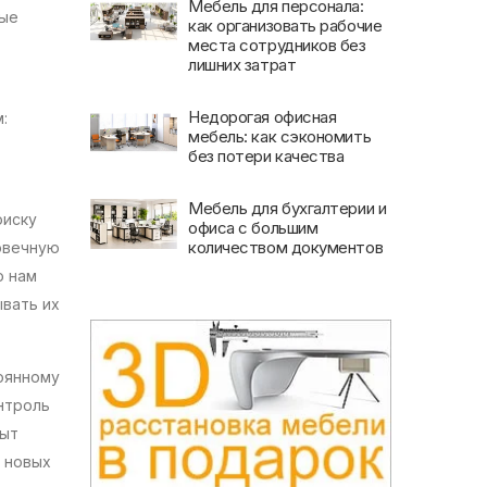
Мебель для персонала:
ные
как организовать рабочие
места сотрудников без
лишних затрат
Недорогая офисная
:
мебель: как сэкономить
без потери качества
Мебель для бухгалтерии и
оиску
офиса с большим
количеством документов
овечную
о нам
вать их
оянному
нтроль
пыт
 новых