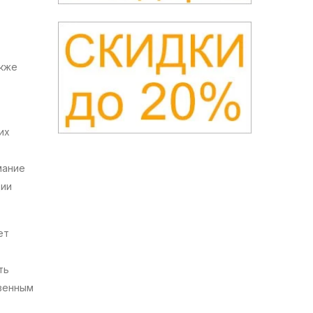
акже
их
мание
ции
ет
ть
твенным