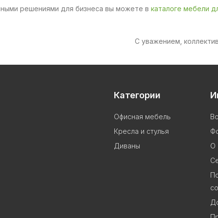
сными решениями для бизнеса вы можете в
каталоге мебели д
С уважением, коллекти
Категории
И
Офисная мебель
В
Кресла и стулья
Ф
Диваны
О
Се
П
с
До
П