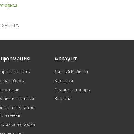
ля офиса
в GREEG™.
нформация
Аккаунт
опросы-ответы
Личный Кабинет
отоальбомы
Закладки
 компании
Сравнить товары
рвис и гарантии
Корзина
ользовательское
оглашение
ставка и сборка
райс-листы