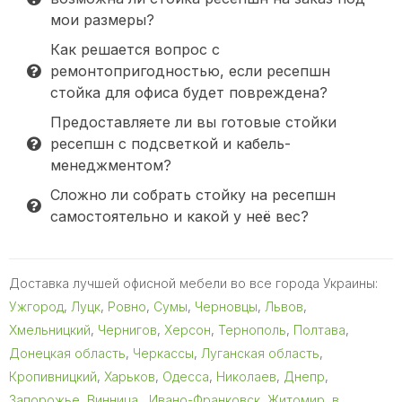
мои размеры?
Как решается вопрос с
ремонтопригодностью, если ресепшн
стойка для офиса будет повреждена?
Предоставляете ли вы готовые стойки
ресепшн с подсветкой и кабель-
менеджментом?
Сложно ли собрать стойку на ресепшн
самостоятельно и какой у неё вес?
Доставка лучшей офисной мебели во все города Украины:
Ужгород
,
Луцк
,
Ровно
,
Сумы
,
Черновцы
,
Львов
,
Хмельницкий
,
Чернигов
,
Херсон
,
Тернополь
,
Полтава
,
Донецкая область
,
Черкассы
,
Луганская область
,
Кропивницкий
,
Харьков
,
Одесса
,
Николаев
,
Днепр
,
Запорожье
,
Винница
,
Ивано-Франковск
,
Житомир
,
в