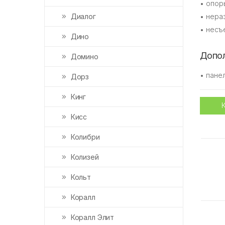
• опор
Диалог
• нера
• несъ
Дино
Допол
Домино
• пане
Дорз
Кинг
Кисс
Колибри
Колизей
Кольт
Коралл
Коралл Элит