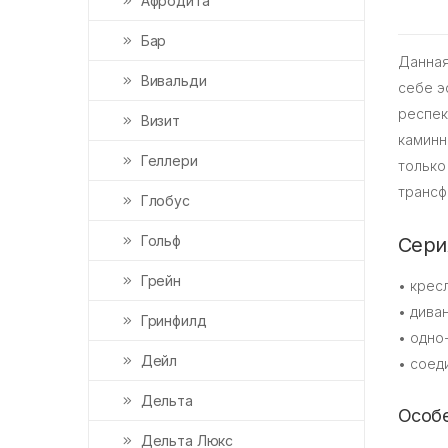
Афродита
Бар
Данная
Вивальди
себе э
респек
Визит
каминн
Геллери
только
трансф
Глобус
Гольф
Сери
Грейн
• крес
• дива
Гринфилд
• одно
Дейл
• соед
Дельта
Особе
Дельта Люкс