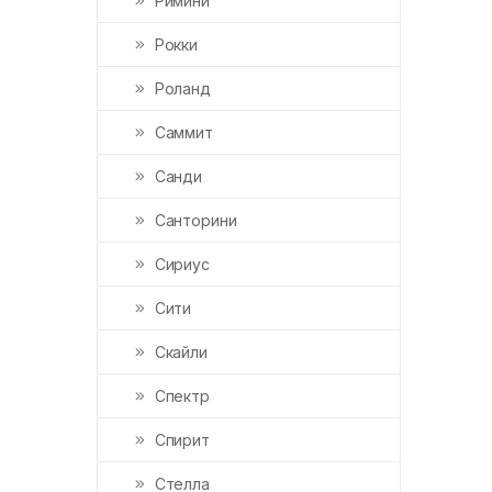
Римини
Рокки
Роланд
Саммит
Санди
Санторини
Сириус
Сити
Скайли
Спектр
Спирит
Стелла