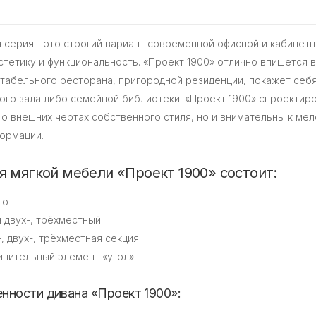
 серия - это строгий вариант современной офисной и кабинет
стетику и функциональность. «Проект 1900» отлично впишется 
табельного ресторана, пригородной резиденции, покажет се
ого зала либо семейной библиотеки. «Проект 1900» спроектир
 о внешних чертах собственного стиля, но и внимательны к ме
ормации.
я мягкой мебели «Проект 1900» состоит:
ло
н двух-, трёхместный
-, двух-, трёхместная секция
инительный элемент «угол»
нности дивана «Проект 1900»: