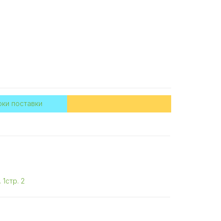
ки поставки
 1
стр. 2