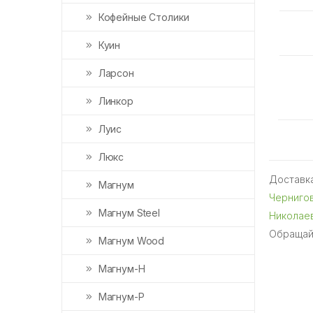
Кофейные Столики
Куин
Ларсон
Линкор
Луис
Люкс
Доставка
Магнум
Черниго
Магнум Steel
Николае
Обращай
Магнум Wood
Магнум-Н
Магнум-Р