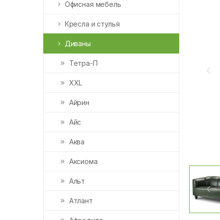
Офисная мебель
Кресла и стулья
Диваны
Teтра-П
‹
XXL
Айрин
Айс
Аква
Аксиома
Альт
‹
Атлант