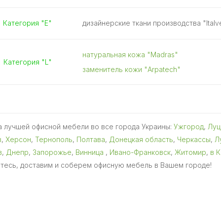
Категория "E"
дизайнерские ткани производства "Italvel
натуральная кожа "Madras"
Категория "L"
заменитель кожи "Arpatech"
 лучшей офисной мебели во все города Украины:
Ужгород
,
Луц
в
,
Херсон
,
Тернополь
,
Полтава
,
Донецкая область
,
Черкассы
,
Л
в
,
Днепр
,
Запорожье
,
Винница
,
Ивано-Франковск
,
Житомир
,
в 
тесь, доставим и соберем офисную мебель в Вашем городе!