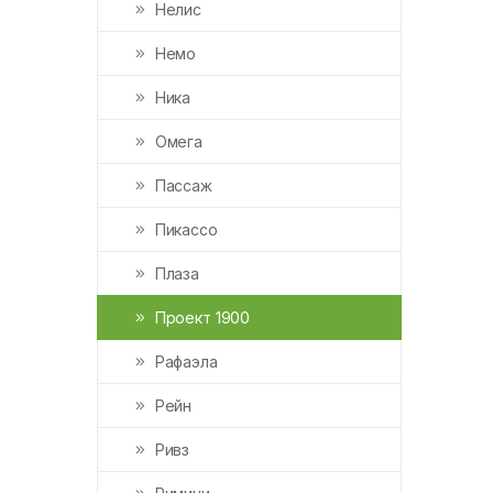
Нелис
Немо
Ника
Омега
Пассаж
Пикассо
Плаза
Проект 1900
Рафаэла
Рейн
Ривз