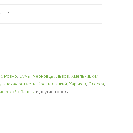
luti"
к
,
Ровно
,
Сумы
,
Черновцы
,
Львов
,
Хмельницкий
,
уганская область
,
Кропивницкий
,
Харьков
,
Одесса
,
Киевской области
и другие города.