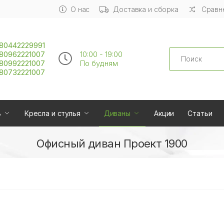
О нас
Доставка и сборка
Сравне
80442229991
Search
80962221007
10:00 - 19:00
80992221007
По будням
80732221007
ь
Кресла и стулья
Диваны
Акции
Статьи
Офисный диван Проект 1900