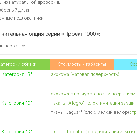
ы из натуральной древесины
зборный диван
емные подлокотники.
нительная опция серии «Проект 1900»:
ль настенная
Категории обивки
Стоимость и габариты
Сро
Категория "В"
экокожа (матовая поверхность)
экокожа с полиуретановым покрытием
Категория "С"
такань "Allegro" (флок, имитация замши)
ткань "Jaguar" (флок, мелкий велюр)
стр.
Категория "D"
ткань "Toronto" (флок, имитация замши)