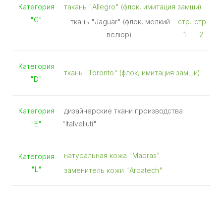
Категория
такань "Allegro" (флок, имитация замши)
"С"
ткань "Jaguar" (флок, мелкий
стр.
стр.
велюр)
1
2
Категория
ткань "Toronto" (флок, имитация замши)
"D"
Категория
дизайнерские ткани производства
"E"
"Italvelluti"
натуральная кожа "Madras"
Категория
"L"
заменитель кожи "Arpatech"