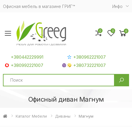
Офисная мебель в магазине ГРИГ™
Инфо
0
0
0
Toggle mobile menu
+380442229991
+380962221007
+380992221007
+380732221007
Search
Офисный диван Магнум
Каталог Мебели
Диваны
Магнум