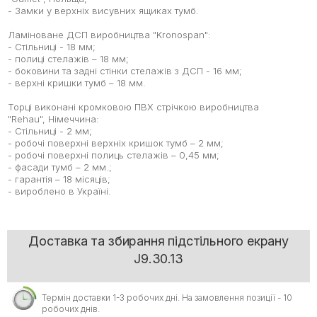
- Замки у верхніх висувних ящиках тумб.
Ламіноване ДСП виробництва "Kronospan":
- Стільниці - 18 мм;
- полиці стелажів – 18 мм;
- боковини та задні стінки стелажів з ДСП - 16 мм;
- верхні кришки тумб – 18 мм.
Торці виконані кромковою ПВХ стрічкою виробництва
"Rehau", Німеччина:
- Стільниці - 2 мм;
- робочі поверхні верхніх кришок тумб – 2 мм;
- робочі поверхні полиць стелажів – 0,45 мм;
- фасади тумб – 2 мм.;
- гарантія – 18 місяців;
- вироблено в Україні.
Доставка та збирання підстільного екрану
J9.30.13
Термін доставки 1-3 робочих дні. На замовлення позиції - 10
робочих днів.