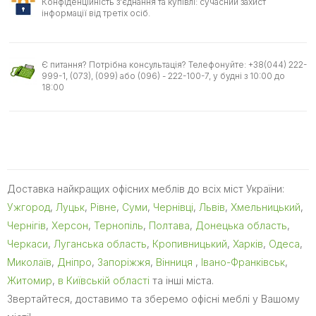
Конфіденційність з'єднання та купівлі: сучасний захист
інформації від третіх осіб.
Є питання? Потрібна консультація? Телефонуйте: +38(044) 222-
999-1, (073), (099) або (096) - 222-100-7, у будні з 10:00 до
18:00
Доставка найкращих офісних меблів до всіх міст України:
Ужгород
,
Луцьк
,
Рівне
,
Суми
,
Чернівці
,
Львів
,
Хмельницький
,
Чернігів
,
Херсон
,
Тернопіль
,
Полтава
,
Донецька область
,
Черкаси
,
Луганська область
,
Кропивницький
,
Харків
,
Одеса
,
Миколаїв
,
Дніпро
,
Запоріжжя
,
Вінниця
,
Івано-Франківськ
,
Житомир
,
в Київській області
та інші міста.
Звертайтеся, доставимо та зберемо офісні меблі у Вашому