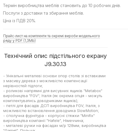
Термін виробництва меблів становить до 10 робочих днів.
Послуги з доставки та збирання меблів.
Ціна із ПДВ 20%.
Прайс-лист на комплекти та окремі вироби модельного
ряду у PDF (1,3Mb)
Технічний опис підстільного екрану
J9.30.13
- Унікальні металеві основи опор столів зі вставками
з масиву дерева з можливістю компенсації
нерівностей підлоги;
- роликові напрямні для висувних ящиків "Metabox"
виробництва "FGV", Італія (як окрема опція - можуть
комплектуватись доводчиками ящиків);
- петлі для фасадів ДСП виробництва FGV, Італія, з
можливістю встановлення доводчика SlowMotion;
- сполучна фурнітура - корпусні стяжки "Minifix"
виробництва компанії "Hafele", Німеччина;
- металеві ручки на фасадах м/р 128мм, виробництва
"Gamet", Польща;