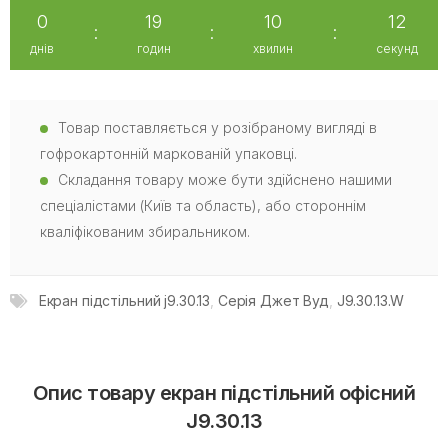
0
19
10
11
:
:
:
днів
годин
хвилин
секунд
Товар поставляється у розібраному вигляді в
гофрокартонній маркованій упаковці.
Складання товару може бути здійснено нашими
спеціалістами (Київ та область), або стороннім
кваліфікованим збиральником.
Екран підстільний j9.30.13
,
Серія Джет Вуд
,
J9.30.13.W
Опис товару екран підстільний офісний
J9.30.13