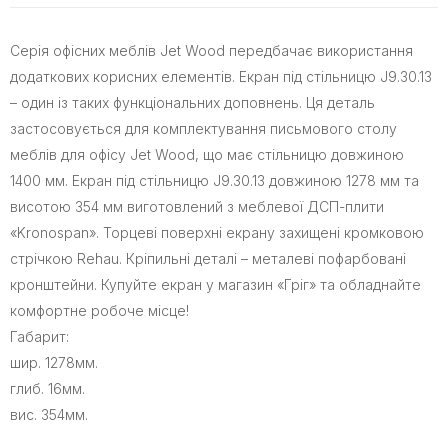
Серія офісних меблів Jet Wood передбачає використання
додаткових корисних елементів. Екран під стільницю J9.30.13
– один із таких функціональних доповнень. Ця деталь
застосовується для комплектування письмового столу
меблів для офісу Jet Wood, що має стільницю довжиною
1400 мм. Екран під стільницю J9.30.13 довжиною 1278 мм та
висотою 354 мм виготовлений з меблевої ДСП-плити
«Kronospan». Торцеві поверхні екрану захищені кромковою
стрічкою Rehau. Кріпильні деталі – металеві пофарбовані
кронштейни. Купуйте екран у магазин «Гріг» та обладнайте
комфортне робоче місце!
Габарит:
шир. 1278мм.
глиб. 16мм.
вис. 354мм.