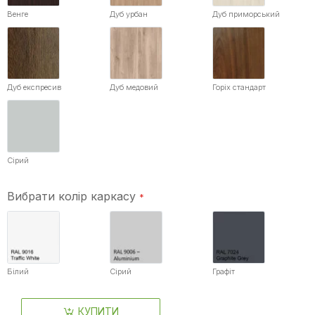
Венге
Дуб урбан
Дуб приморський
Дуб експресив
Дуб медовий
Горіх стандарт
Сірий
Вибрати колір каркасу
Білий
Сірий
Графіт
КУПИТИ