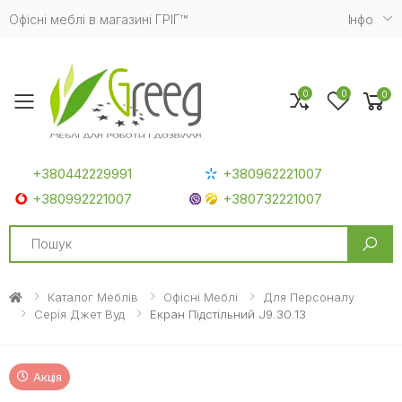
Офісні меблі в магазині ГРІГ™
Iнфо
0
0
0
Toggle mobile menu
+380442229991
+380962221007
+380992221007
+380732221007
Search
Каталог Меблів
Офісні Меблі
Для Персоналу
Серія Джет Вуд
Екран Підстільний J9.30.13
Акція