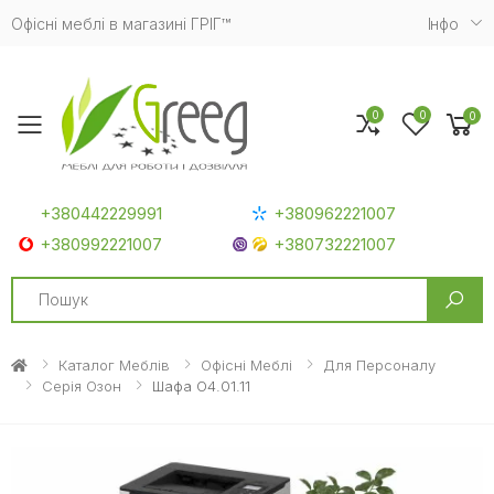
Офісні меблі в магазині ГРІГ™
Iнфо
0
0
0
Toggle mobile menu
+380442229991
+380962221007
+380992221007
+380732221007
Search
Каталог Меблів
Офісні Меблі
Для Персоналу
Серія Озон
Шафа O4.01.11