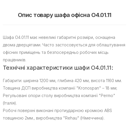
Опис товару шафа офісна O4.01.11
Шафа O4.01.11 має невеликі габаритні розміри, оснащена
двома дверцятами. Часто застосовується для облаштування
офісних приміщень та безпосередньо робочих місць
працівників.
Технічні характеристики шафи O4.01.11:
Габарити: ширина 1200 мм, глибина 420 мм, висота 1160 мм.
Товщина ДСП виробництва компанії "Kronospan" – 18 мм;
Регульовані опори столу виробництва компанії "Permo"
(Італія).
Робочі поверхні виконані протиударною кромкою ABS
товщиною 2мм., виробництва "Rehau" (Німеччина).