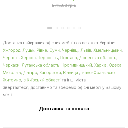
5715.00 грн.
Доставка найкращих офісних меблів до всіх міст України:
Ужгород
,
Луцьк
,
Рівне
,
Суми
,
Чернівці
,
Львів
,
Хмельницький
,
Чернігів
,
Херсон
,
Тернопіль
,
Полтава
,
Донецька область
,
Черкаси
,
Луганська область
,
Кропивницький
,
Харків
,
Одеса
,
Миколаїв
,
Дніпро
,
Запоріжжя
,
Вінниця
,
Івано-Франківськ
,
Житомир
,
в Київській області
та інші міста.
Звертайтеся, доставимо та зберемо офісні меблі у Вашому
місті!
Доставка та оплата