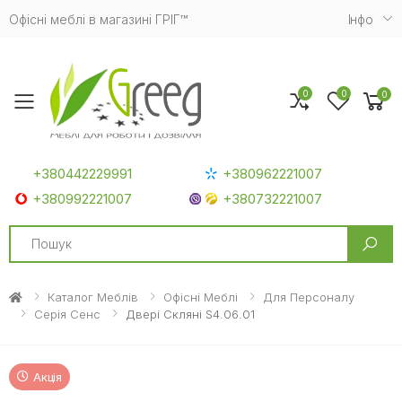
Офісні меблі в магазині ГРІГ™
Iнфо
0
0
0
Toggle mobile menu
+380442229991
+380962221007
+380992221007
+380732221007
Search
Каталог Меблів
Офісні Меблі
Для Персоналу
Серія Сенс
Двері Скляні S4.06.01
Акція