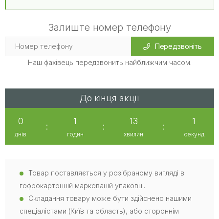
Залиште номер телефону
Передзвоніть
Наш фахівець передзвонить найближчим часом.
До кінця акції
0
1
13
0
:
:
:
днів
годин
хвилин
секунд
Товар поставляється у розібраному вигляді в
гофрокартонній маркованій упаковці.
Складання товару може бути здійснено нашими
спеціалістами (Київ та область), або стороннім