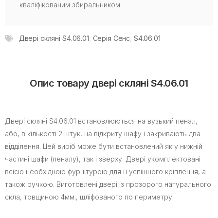
кваліфікованим збиральником.
Двері скляні S4.06.01
,
Серія Сенс
,
S4.06.01
Опис товару двері скляні S4.06.01
Двері скляні S4.06.01 встановлюються на вузький пенал,
або, в кількості 2 штук, на відкриту шафу і закривають два
відділення. Цей виріб може бути встановлений як у нижній
частині шафи (пеналу), так і зверху. Двері укомплектовані
всією необхідною фурнітурою для її успішного кріплення, а
також ручкою. Виготовлені двері із прозорого натурального
скла, товщиною 4мм., шліфованого по периметру.