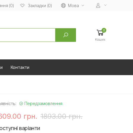
ння (0)
Мова
Закладки (0)
0
Кошик
ни
Контакти
явність:
Передзамовлення
609.00 грн.
1893.00 грн.
оступні варіанти