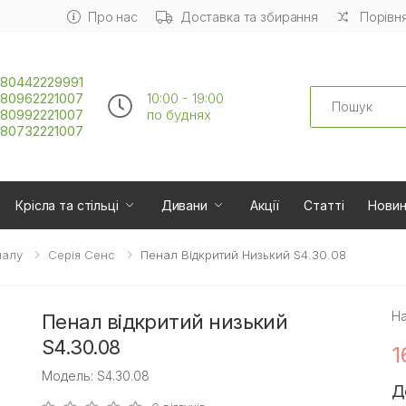
Про нас
Доставка та збирання
Порівня
80442229991
Search
80962221007
10:00 - 19:00
80992221007
по буднях
80732221007
Крісла та стільці
Дивани
Акції
Статті
Нови
налу
Серія Сенс
Пенал Відкритий Низький S4.30.08
На
Пенал відкритий низький
S4.30.08
1
Модель: S4.30.08
Д