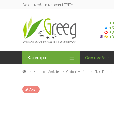
Офісні меблі в магазині ГРІГ™
+3
+3
+3
+3
Категорії
Офісні меблі
Каталог Меблів
Офісні Меблі
Для Персо
Акція