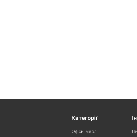
Категорії
І
Офісні меблі
Пи