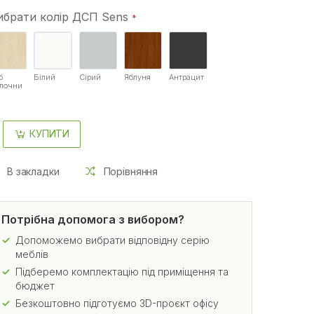
ибрати колір ДСП Sens
б
Білий
Сірий
Яблуня
Антрацит
лочни
КУПИТИ
В закладки
Порівняння
Потрібна допомога з вибором?
Допоможемо вибрати відповідну серію
меблів
Підберемо комплектацію під приміщення та
бюджет
Безкоштовно підготуємо 3D-проєкт офісу