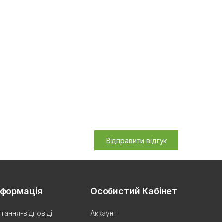
Відправити відгук
нформація
Особистий Кабінет
тання-відповіді
Аккаунт