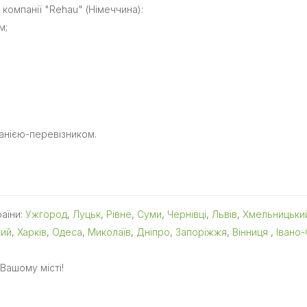
компанії "Rehau" (Німеччина):
м;
панією-перевізником.
раїни:
Ужгород
,
Луцьк
,
Рівне
,
Суми
,
Чернівці
,
Львів
,
Хмельницьки
кий
,
Харків
,
Одеса
,
Миколаїв
,
Дніпро
,
Запоріжжя
,
Вінниця
,
Івано-
Вашому місті!