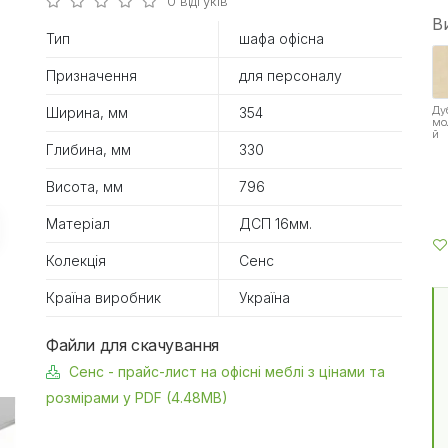
0 відгуків
В
Тип
шафа офісна
Призначення
для персоналу
Ду
Ширина, мм
354
мо
й
Глибина, мм
330
Висота, мм
796
Матеріал
ДСП 16мм.
Колекція
Сенс
Країна виробник
Україна
Файли для скачування
Сенс - прайс-лист на офісні меблі з цінами та
розмірами у PDF (4.48MB)