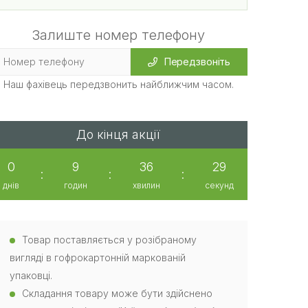
Залиште номер телефону
Передзвоніть
Наш фахівець передзвонить найближчим часом.
До кінця акції
0
9
36
28
:
:
:
днів
годин
хвилин
секунд
Товар поставляється у розібраному
вигляді в гофрокартонній маркованій
упаковці.
Складання товару може бути здійснено