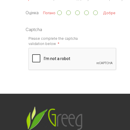
Оцінка
Погано
Добре
Captcha
Please complete the captcha
validation below