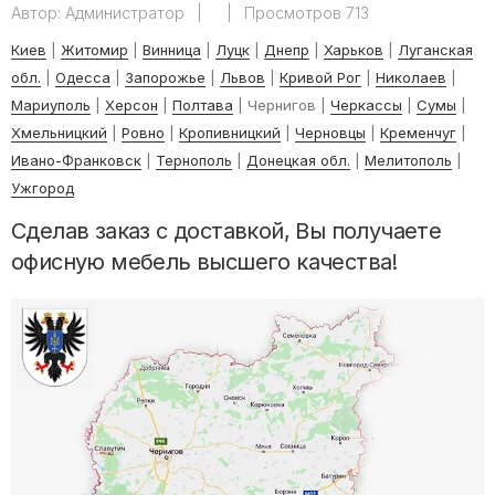
Автор:
Администратор
|
|
Просмотров 713
Киев
|
Житомир
|
Винница
|
Луцк
|
Днепр
|
Харьков
|
Луганская
обл.
|
Одесса
|
Запорожье
|
Львов
|
Кривой Рог
|
Николаев
|
Мариуполь
|
Херсон
|
Полтава
| Чернигов |
Черкассы
|
Сумы
|
Хмельницкий
|
Ровно
|
Кропивницкий
|
Черновцы
|
Кременчуг
|
Ивано-Франковск
|
Тернополь
|
Донецкая обл.
|
Мелитополь
|
Ужгород
Сделав заказ с доставкой, Вы получаете
офисную мебель высшего качества!