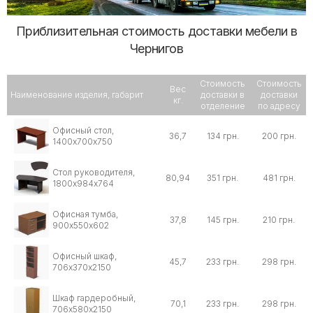
Приблизительная стоимость доставки мебели в
Чернигов
Стоимость
Стоимость
Вес
Наименование изделия, габарит
доставки в
доставки
кг.
отделение
по адресу
Офисный стол,
36,7
134 грн.
200 грн.
1400х700х750
Стол руководителя,
80,94
351 грн.
481 грн.
1800х984х764
Офисная тумба,
37,8
145 грн.
210 грн.
900х550х602
Офисный шкаф,
45,7
233 грн.
298 грн.
706х370х2150
Шкаф гардеробный,
70,1
233 грн.
298 грн.
706х580х2150