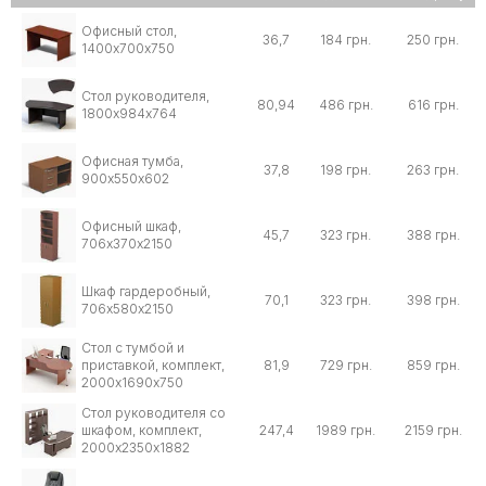
Офисный стол,
36,7
184 грн.
250 грн.
1400х700х750
Стол руководителя,
80,94
486 грн.
616 грн.
1800х984х764
Офисная тумба,
37,8
198 грн.
263 грн.
900х550х602
Офисный шкаф,
45,7
323 грн.
388 грн.
706х370х2150
Шкаф гардеробный,
70,1
323 грн.
398 грн.
706х580х2150
Стол с тумбой и
приставкой, комплект,
81,9
729 грн.
859 грн.
2000х1690х750
Стол руководителя со
шкафом, комплект,
247,4
1989 грн.
2159 грн.
2000х2350х1882