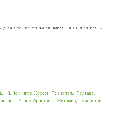
 стулья в нашем магазине имеют сертификацию по
ицкий
,
Чернигов
,
Херсон
,
Тернополь
,
Полтава
,
Винница
,
Ивано-Франковск
,
Житомир
,
в Киевской