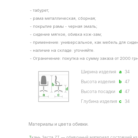
- табурет;
- рама металлическая, сборная;
- покрытие рамы - черная эмаль;
- сидение мягкое, обивка кож-зам;
- применение: универсальное, как мебель для сиде
- наличие на складе: уточняйте.
- Ограничение: покупка на сумму заказа от 2000 грн
Ширина изделия
a
34
Высота изделия
b
47
Высота посадки
d
47
Глубина изделия
c
34
Материалы и цвета обивки.
Т
кань Зеста ZT — обивочный материал состоящий и