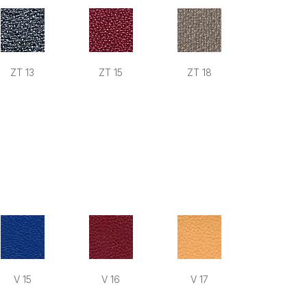
ZT 13
ZT 15
ZT 18
V 15
V 16
V 17