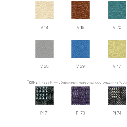
V 18
V 19
V 20
V 28
V 29
V 47
Ткань
Пиева Pi — обивочный материал состоящий из 100
Pi 71
Pi 73
Pi 74