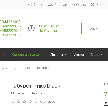
О нас
Доставка и сборка
Сравне
80442229991
Search
80962221007
10:00 - 19:00
80992221007
По будням
80732221007
ь
Кресла и стулья
Диваны
Акции
Статьи
 Стулья
Табурет Чико Black
Н
Табурет Чико black
7
Модель: model-169
0 отзывов
Д