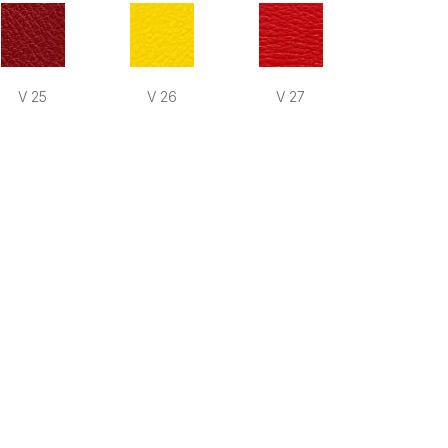
V 25
V 26
V 27