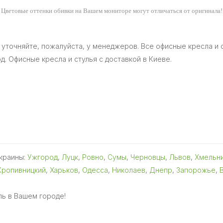
Цветовые оттенки обивки на Вашем мониторе могут отличаться от оригинала!
 уточняйте, пожалуйста, у менеджеров. Все офисные кресла и
од. Офисные кресла и стулья с доставкой в Киеве.
Украины:
Ужгород
,
Луцк
,
Ровно
,
Сумы
,
Черновцы
,
Львов
,
Хмельн
Кропивницкий
,
Харьков
,
Одесса
,
Николаев
,
Днепр
,
Запорожье
,
ь в Вашем городе!