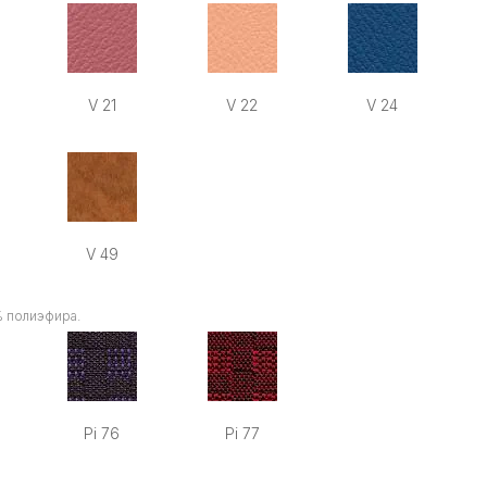
V 21
V 22
V 24
V 49
% полиэфира
.
Pi 76
Pi 77