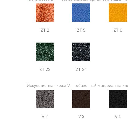
ZT 2
ZT 5
ZT 6
ZT 22
ZT 24
Искусственная кожа V — обивочный материал на хл
V 2
V 3
V 4