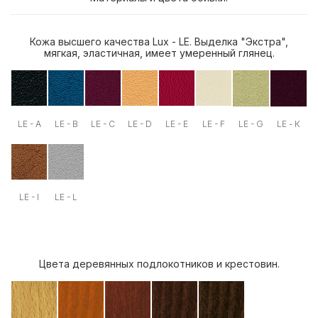
Кожа высшего качества Lux - LE. Выделка "Экстра",
мягкая, эластичная, имеет умеренный глянец.
LE - A
LE - B
LE - C
LE - D
LE - E
LE - F
LE - G
LE - К
LE - I
LE - L
Цвета деревянных подлокотников и крестовин.