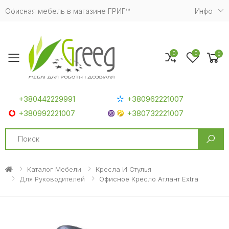
Офисная мебель в магазине ГРИГ™
Инфо
0
0
0
Toggle mobile menu
+380442229991
+380962221007
+380992221007
+380732221007
Search
Каталог Мебели
Кресла И Стулья
Для Руководителей
Офисное Кресло Атлант Extra