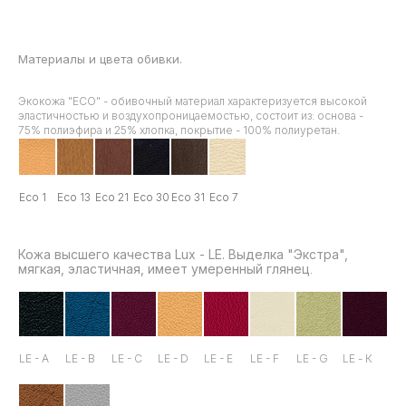
Материалы и цвета обивки.
Экокожа "ЕСО" - обивочный материал характеризуется высокой
эластичностью и воздухопроницаемостью, состоит из: основа -
75% полиэфира и 25% хлопка, покрытие - 100% полиуретан.
Eco 1
Есо 13
Есо 21
Есо 30
Есо 31
Есо 7
Кожа высшего качества Lux - LE. Выделка "Экстра",
мягкая, эластичная, имеет умеренный глянец
.
LE - A
LE - B
LE - C
LE - D
LE - E
LE - F
LE - G
LE - К