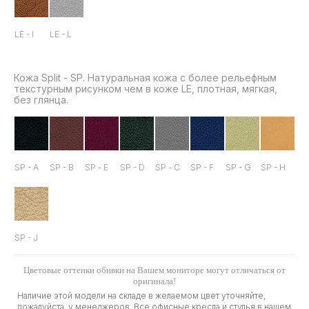
LE - I
LE - L
Кожа Split - SP. Натуральная кожа с более рельефным
текстурным рисунком чем в коже LE, плотная, мягкая,
без глянца.
SP - A
SP - B
SP - Е
SP - D
SP - С
SP - F
SP - G
SP - H
SP - J
Цветовые оттенки обивки на Вашем мониторе могут отличаться от
оригинала!
Наличие этой модели на складе в желаемом цвет уточняйте,
пожалуйста, у менеджеров. Все офисные кресла и стулья в нашем