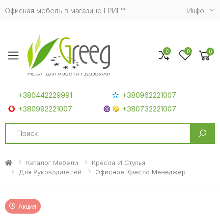
Офисная мебель в магазине ГРИГ™
Инфо
0
0
0
Toggle mobile menu
+380442229991
+380962221007
+380992221007
+380732221007
Search
Каталог Мебели
Кресла И Стулья
Для Руководителей
Офисное Кресло Менеджер
Акция