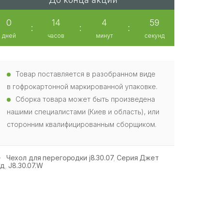
0
14
4
58
:
:
:
дней
часов
минут
секунд
Товар поставляется в разобранном виде
в гофрокартонной маркированной упаковке.
Сборка товара может быть произведена
нашими специалистами (Киев и область), или
сторонним квалифицированным сборщиком.
Чехол для перегородки j8.30.07
,
Серия Джет
уд
,
J8.30.07.W