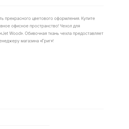
ть прекрасного цветового оформления. Купите
евное офисное пространство! Чехол для
«Jet Wood». Обивочная ткань чехла предоставляет
енеджеру магазина «Григ»!