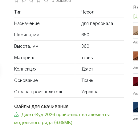
0 отзывов
В
Тип
Чехол
[Ц
Назначение
для персонала
Ширина, мм
650
Ал
Высота, мм
360
Материал
ткань
Ал
Коллекция
Джет
Основание
Ткань
Страна производитель
Украина
Ал
Файлы для скачивания
Джет-Вуд 2026 прайс-лист на элементы
Ал
модельного ряда (6.65MB)