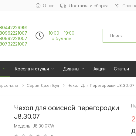
О нас
Доставка и сборка
Сравне
80442229991
Search
80962221007
10:00 - 19:00
80992221007
По будням
80732221007
ь
Кресла и стулья
Диваны
Акции
Статьи
ерсонала
Серия Джет Вуд
Чехол Для Перегородки J8.30.07
Н
Чехол для офисной перегородки
J8.30.07
2
Модель: J8.30.07.W
Д