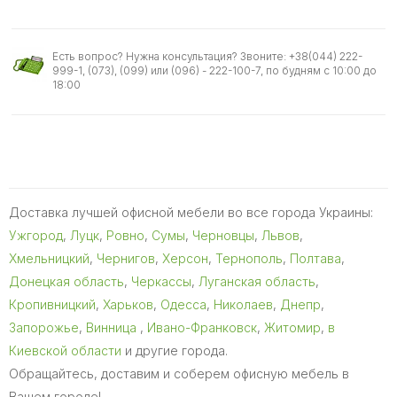
Есть вопрос? Нужна консультация? Звоните: +38(044) 222-
999-1, (073), (099) или (096) - 222-100-7, по будням с 10:00 до
18:00
Доставка лучшей офисной мебели во все города Украины:
Ужгород
,
Луцк
,
Ровно
,
Сумы
,
Черновцы
,
Львов
,
Хмельницкий
,
Чернигов
,
Херсон
,
Тернополь
,
Полтава
,
Донецкая область
,
Черкассы
,
Луганская область
,
Кропивницкий
,
Харьков
,
Одесса
,
Николаев
,
Днепр
,
Запорожье
,
Винница
,
Ивано-Франковск
,
Житомир
,
в
Киевской области
и другие города.
Обращайтесь, доставим и соберем офисную мебель в
Вашем городе!