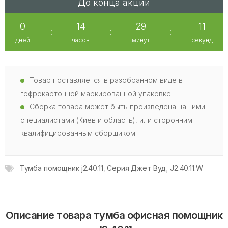
До конца акции
0
14
29
10
:
:
:
дней
часов
минут
секунд
Товар поставляется в разобранном виде в
гофрокартонной маркированной упаковке.
Сборка товара может быть произведена нашими
специалистами (Киев и область), или сторонним
квалифицированным сборщиком.
Тумба помощник j2.40.11
,
Серия Джет Вуд
,
J2.40.11.W
Описание товара тумба офисная помощник