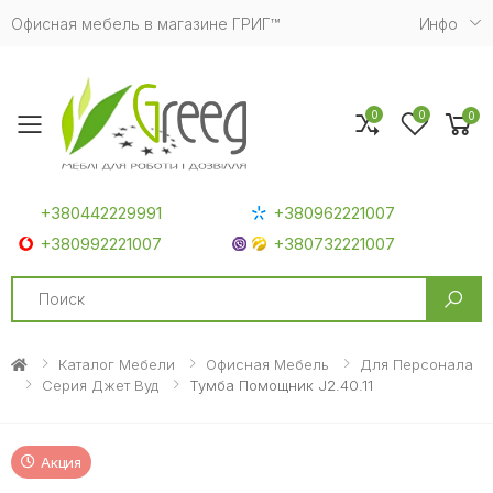
Офисная мебель в магазине ГРИГ™
Инфо
0
0
0
Toggle mobile menu
+380442229991
+380962221007
+380992221007
+380732221007
Search
Каталог Мебели
Офисная Мебель
Для Персонала
Серия Джет Вуд
Тумба Помощник J2.40.11
Акция