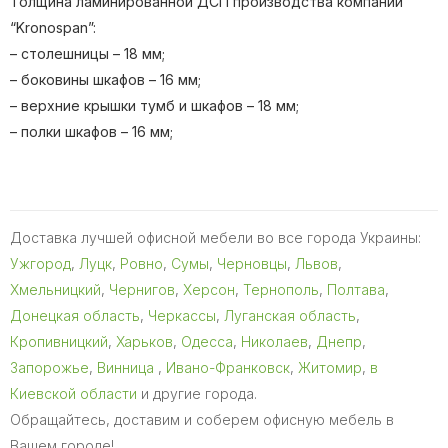
Толщина ламинированной ДСП производства компании
“Kronospan”:
– столешницы – 18 мм;
– боковины шкафов – 16 мм;
– верхние крышки тумб и шкафов – 18 мм;
– полки шкафов – 16 мм;
Доставка лучшей офисной мебели во все города Украины:
Ужгород
,
Луцк
,
Ровно
,
Сумы
,
Черновцы
,
Львов
,
Хмельницкий
,
Чернигов
,
Херсон
,
Тернополь
,
Полтава
,
Донецкая область
,
Черкассы
,
Луганская область
,
Кропивницкий
,
Харьков
,
Одесса
,
Николаев
,
Днепр
,
Запорожье
,
Винница
,
Ивано-Франковск
,
Житомир
,
в
Киевской области
и другие города.
Обращайтесь, доставим и соберем офисную мебель в
Вашем городе!