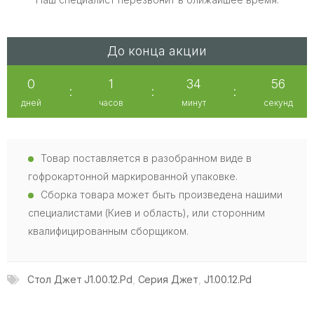
До конца акции
0
1
34
55
:
:
:
дней
часов
минут
секунд
Товар поставляется в разобранном виде в
гофрокартонной маркированной упаковке.
Сборка товара может быть произведена нашими
специалистами (Киев и область), или сторонним
квалифицированным сборщиком.
Стол Джет J1.00.12.Pd
,
Серия Джет
,
J1.00.12.Pd