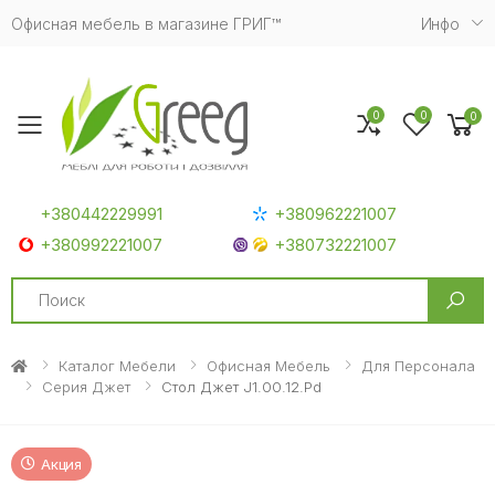
Офисная мебель в магазине ГРИГ™
Инфо
0
0
0
Toggle mobile menu
+380442229991
+380962221007
+380992221007
+380732221007
Search
Каталог Мебели
Офисная Мебель
Для Персонала
Серия Джет
Стол Джет J1.00.12.Pd
Акция