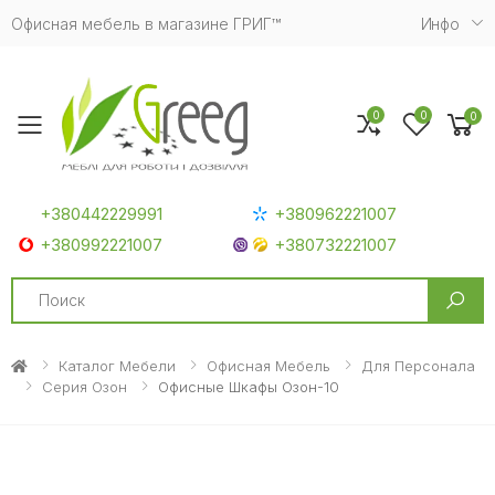
Офисная мебель в магазине ГРИГ™
Инфо
0
0
0
Toggle mobile menu
+380442229991
+380962221007
+380992221007
+380732221007
Search
Каталог Мебели
Офисная Мебель
Для Персонала
Серия Озон
Офисные Шкафы Озон-10