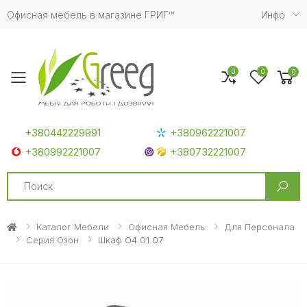
Офисная мебель в магазине ГРИГ™
Инфо
0
0
0
Toggle mobile menu
+380442229991
+380962221007
+380992221007
+380732221007
Search
Каталог Мебели
Офисная Мебель
Для Персонала
Серия Озон
Шкаф O4.01.07