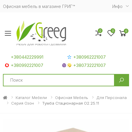
Офисная мебель в магазине ГРИГ™
Инфо
0
0
0
Toggle mobile menu
+380442229991
+380962221007
+380992221007
+380732221007
Search
Каталог Мебели
Офисная Мебель
Для Персонала
Серия Озон
Тумба Стационарная O2.25.11