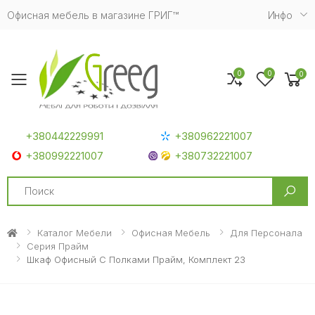
Офисная мебель в магазине ГРИГ™
Инфо
0
0
0
Toggle mobile menu
+380442229991
+380962221007
+380992221007
+380732221007
Search
Каталог Мебели
Офисная Мебель
Для Персонала
Серия Прайм
Шкаф Офисный С Полками Прайм, Комплект 23